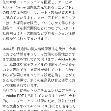
任のサポートエンジニアを配置し、アドビや
Adobe Server国内販売元である日立ソフトと
の技術交流を図り、サポート・製品品質の向上
に努めてまいります。また、アドビ、日立ソフ
トは、大塚商会が販売していくなかで得られる
顧客ニーズを製品開発などにつなげていき、3
社共同セミナーの開催などプロモーション活動
も積極的に行ってまいります。
本年4月1日施行の個人情報保護法を受け、企業
における情報セキュリティ対策の必要性はます
ます重要度を増してきております。Adobe PDF
は、紙媒体や電子ファイルの印刷イメージをそ
のまま表現でき、見読性が優れているにもかか
わらず強固なセキュリティ設定を施すことがで
きる点が特徴で、多くの企業及び官公省庁にお
いて採用されています。
当社でも、従来からシステムエンジニアを中心
にAdobe PDFを活用してまいりましたが、全社
的なコンプライアンス確保のため、社外に送付
する文書をすべてAdobe PDF形式としセキュリ