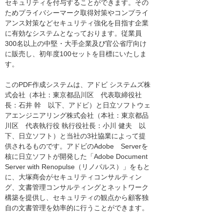
セキュリティを付与することができます。その
ためプライバシーマーク取得対策やコンプライ
アンス対策などセキュリティ強化を目指す企業
に有効なシステムとなっております。従業員
300名以上の中堅・大手企業及び官公省庁向け
に販売し、初年度100セットを目標にいたしま
す。
このPDF作成システムは、アドビ システムズ株
式会社（本社：東京都品川区 代表取締役社
長：石井 幹 以下、アドビ）と日立ソフトウェ
アエンジニアリング株式会社（本社：東京都品
川区 代表執行役 執行役社長：小川 健夫 以
下、日立ソフト）と当社の3社協業によって提
供されるものです。アドビのAdobe Serverを
核に日立ソフトが開発した「Adobe Document
Server with Renopulse（リノパルス）」をもと
に、大塚商会がセキュリティコンサルティン
グ、文書管理コンサルティングとネットワーク
構築を提供し、セキュリティの観点から顧客独
自の文書管理を効率的に行うことができます。