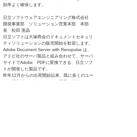
効率よく確保します。
日立ソフトウェアエンジニアリング株式会社
開発事業部 ソリューション営業本部 本部
長 松田 憲晶
日立ソフトは大塚商会のドキュメントセキュリ
ティソリューションの販売開始を歓迎します。
Adobe Document Server with Renopulse は、
アドビ社のサーバ製品と組み合わせて、サーバ
サイドでAdobe PDFに変換できる、日立ソフ
トが開発した製品です。
昨年12月からの出荷開始以来、既に多くのユー
ザに導入頂き、使いやすい、運用が簡単など、
大変多くのご好評を頂いています。日立ソフト
は、大塚商会のコア・パートナーとして、今後
もアドビ社純正のサーバ製品を最大限に活用す
るための連携製品の開発を行い、いっそう拡販
を進めて参ります。
（注）PDF：Portable Document Formatの略