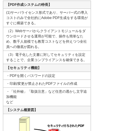
【PDF作成システムの特長】
(1)サーバライセンス形式であり、サーバ一式の導入
コストのみで全社的にAdobe PDF生成をする環境が
すぐに構築できる。
（2）Webサーバからクライアントモジュールをダ
ウンロードさせる運用が可能で、操作も簡単なた
め、数千人規模でも教育コストなどを抑えつつ全社
員への徹底が図れる。
（3）電子化した文書に対してセキュリティを設定
することで、企業コンプライアンスを確保できる。
【セキュリティ機能】
・PDFを開くパスワードの設定
・印刷/変更が禁止されたPDFファイルの作成
・「社外秘」「取扱注意」など任意の透かし文字追
加機能
など
【システム概要図】