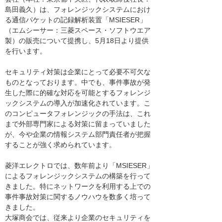
島田義久）は、フォレンジックシステムにおけ
る通信パケットの記録解析装置「MSIESER」
（エムシーサー：三菱スペース・ソフトウエア
製）の販売について提携し、5月18日より提供
を行います。
セキュリティ対策は企業にとって必要不可欠な
ものとなっております。中でも、事件事故が発
生した際に的確な対応を可能とするフォレンジ
ックシステムの導入が加速化されています。こ
のコンピュータフォレンジックの手法は、これ
まで外部専門家による対策に留まっていました
が、今や企業の情報システム部門責任者が把握
することが強く求められています。
菱洋エレクトロでは、数年前より「MSIESER」
によるフォレンジックシステムの構築を行って
きました。特にネットワークを利用する上での
事件事故対策に関するノウハウを数多く培って
きました。
大塚商会では、従来より企業のセキュリティを