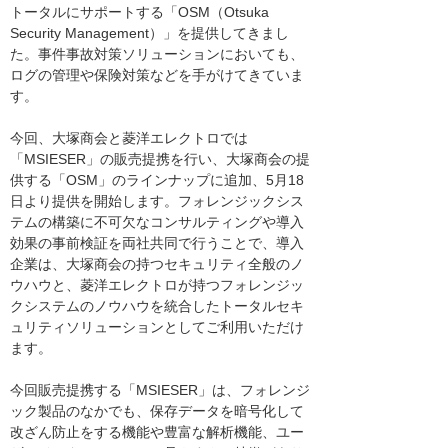
トータルにサポートする「OSM（Otsuka
Security Management）」を提供してきまし
た。事件事故対策ソリューションにおいても、
ログの管理や保険対策などを手がけてきていま
す。
今回、大塚商会と菱洋エレクトロでは
「MSIESER」の販売提携を行い、大塚商会の提
供する「OSM」のラインナップに追加、5月18
日より提供を開始します。フォレンジックシス
テムの構築に不可欠なコンサルティングや導入
効果の事前検証を両社共同で行うことで、導入
企業は、大塚商会の持つセキュリティ全般のノ
ウハウと、菱洋エレクトロが持つフォレンジッ
クシステムのノウハウを統合したトータルセキ
ュリティソリューションとしてご利用いただけ
ます。
今回販売提携する「MSIESER」は、フォレンジ
ック製品のなかでも、保存データを暗号化して
改ざん防止をする機能や豊富な解析機能、ユー