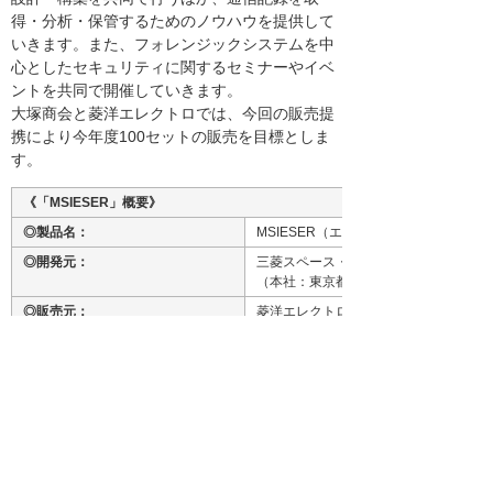
得・分析・保管するためのノウハウを提供して
いきます。また、フォレンジックシステムを中
心としたセキュリティに関するセミナーやイベ
ントを共同で開催していきます。
大塚商会と菱洋エレクトロでは、今回の販売提
携により今年度100セットの販売を目標としま
す。
《「MSIESER」概要》
◎製品名：
MSIESER（エムシーサー）
◎開発元：
三菱スペース・ソフトウエア株式会社
（本社：東京都港区 代表取締役社長 三
◎販売元：
菱洋エレクトロ株式会社
◎製品構成：
Enterprise/Standard/Limited
◎製品特徴：
ネットワーク上の通信を記録し、ネッ
れがどのように起こったかを迅速に調
に変更を加えずに簡単に設置すること
◎価格：オープン価格
参考価格） 最小構成（Limited版、
※ 文中の社名、商品名は、各社の商標または登