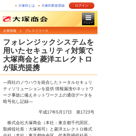
大塚IDとは
大塚ID新規登録
ログイン
メニュー
企業情報
プレスリリース
フォレンジックシステムを
用いたセキュリティ対策で
大塚商会と菱洋エレクトロ
が販売提携
―両社のノウハウを統合したトータルセキュリ
ティソリューションを提供 情報漏洩やネットワ
ーク事故に備えネットワーク上の通信データを
暗号化し記録―
平成17年5月17日
第1723号
株式会社大塚商会（本社：東京都千代田区、
取締役社長：大塚裕司）と菱洋エレクトロ株式
会社（本社：東京都中央区、代表取締役社長：