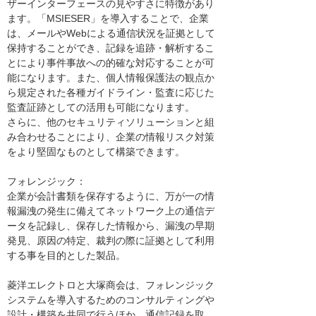
ザーインターフェースの見やすさに特徴があり
ます。「MSIESER」を導入することで、企業
は、メールやWebによる通信状況を証拠として
保持することができ、記録を追跡・解析するこ
とにより事件事故への的確な対応することが可
能になります。また、個人情報保護法の観点か
ら規定された各種ガイドライン・監査に応じた
監査証跡としての活用も可能になります。
さらに、他のセキュリティソリューションと組
み合わせることにより、企業の情報リスク対策
をより堅固なものとして構築できます。
フォレンジック：
企業が会計書類を保存するように、万が一の情
報漏洩の発生に備えてネットワーク上の通信デ
ータを記録し、保存した情報から、漏洩の早期
発見、原因の特定、裁判の際に証拠として利用
する事を目的とした製品。
菱洋エレクトロと大塚商会は、フォレンジック
システムを導入するためのコンサルティングや
設計・構築を共同で行うほか、通信記録を取