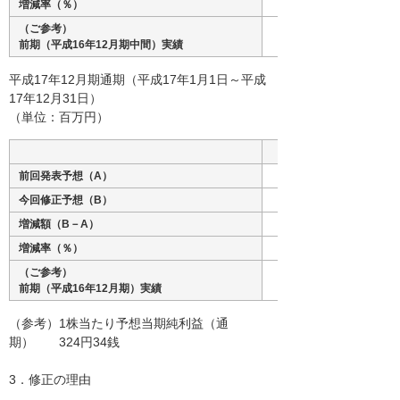
増減率（％）
（ご参考）
前期（平成16年12月期中間）実績
平成17年12月期通期（平成17年1月1日～平成
17年12月31日）
（単位：百万円）
前回発表予想（A）
今回修正予想（B）
増減額（B－A）
増減率（％）
（ご参考）
前期（平成16年12月期）実績
（参考）1株当たり予想当期純利益（通
期） 324円34銭
3．修正の理由