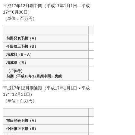
平成17年12月期中間（平成17年1月1日～平成
17年6月30日）
（単位：百万円）
前回発表予想（A）
今回修正予想（B）
増減額（B－A）
増減率（％）
（ご参考）
前期（平成16年12月期中間）実績
平成17年12月期通期（平成17年1月1日～平成
17年12月31日）
（単位：百万円）
前回発表予想（A）
今回修正予想（B）