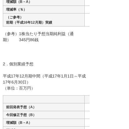
増減額（B－A）
増減率（％）
（ご参考）
前期（平成16年12月期）実績
（参考）1株当たり予想当期純利益（通
期） 345円86銭
2．個別業績予想
平成17年12月期中間（平成17年1月1日～平成
17年6月30日）
（単位：百万円）
前回発表予想（A）
今回修正予想（B）
増減額（B－A）