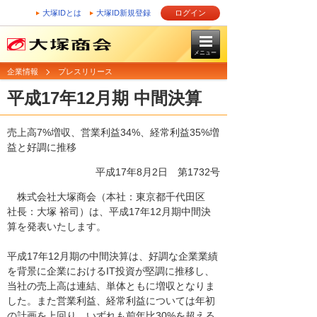
大塚IDとは
大塚ID新規登録
ログイン
メニュー
企業情報
プレスリリース
平成17年12月期 中間決算
売上高7%増収、営業利益34%、経常利益35%増
益と好調に推移
平成17年8月2日
第1732号
株式会社大塚商会（本社：東京都千代田区
社長：大塚 裕司）は、平成17年12月期中間決
算を発表いたします。
平成17年12月期の中間決算は、好調な企業業績
を背景に企業におけるIT投資が堅調に推移し、
当社の売上高は連結、単体ともに増収となりま
した。また営業利益、経常利益については年初
の計画を上回り、いずれも前年比30%を超える