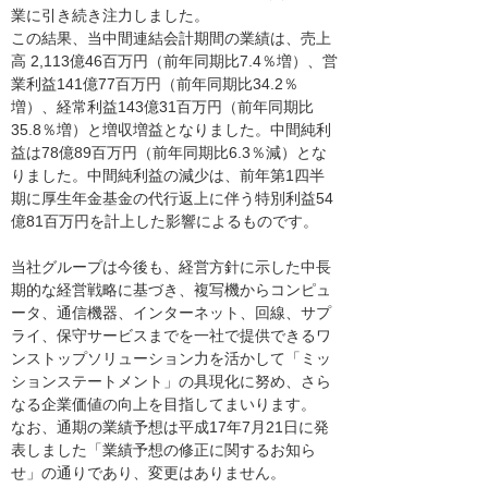
業に引き続き注力しました。
この結果、当中間連結会計期間の業績は、売上
高 2,113億46百万円（前年同期比7.4％増）、営
業利益141億77百万円（前年同期比34.2％
増）、経常利益143億31百万円（前年同期比
35.8％増）と増収増益となりました。中間純利
益は78億89百万円（前年同期比6.3％減）とな
りました。中間純利益の減少は、前年第1四半
期に厚生年金基金の代行返上に伴う特別利益54
億81百万円を計上した影響によるものです。
当社グループは今後も、経営方針に示した中長
期的な経営戦略に基づき、複写機からコンピュ
ータ、通信機器、インターネット、回線、サプ
ライ、保守サービスまでを一社で提供できるワ
ンストップソリューション力を活かして「ミッ
ションステートメント」の具現化に努め、さら
なる企業価値の向上を目指してまいります。
なお、通期の業績予想は平成17年7月21日に発
表しました「業績予想の修正に関するお知ら
せ」の通りであり、変更はありません。