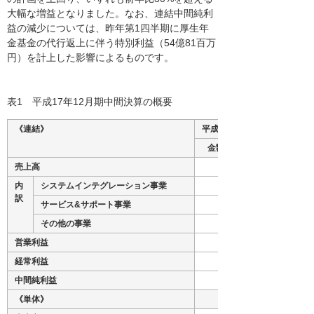
大幅な増益となりました。なお、連結中間純利
益の減少については、昨年第1四半期に厚生年
金基金の代行返上に伴う特別利益（54億81百万
円）を計上した影響によるものです。
表1 平成17年12月期中間決算の概要
《連結》
平成17年6月中間期の実績
金額（百万円）
売上高
内
システムインテグレーション事業
訳
サービス&サポート事業
その他の事業
営業利益
経常利益
中間純利益
《単体》