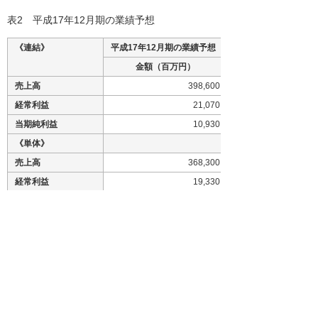
表2 平成17年12月期の業績予想
《連結》
平成17年12月期の業績予想
金額（百万円）
売上高
398,600
経常利益
21,070
当期純利益
10,930
《単体》
売上高
368,300
経常利益
19,330
当期純利益
10,250
※1
SPR：Sales Process Re-engineeringの略称。
CRM、SFAを担う当社独自開発システム。最初の
SにはSalesのSとS&S（Service & Support）のS
の意味を込めています。
※2
たのめーる：当社のMRO事業の中核を担う事業ブ
ランド
平成17年12月期中間決算短信より、表紙（連