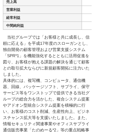
売上高
営業利益
経常利益
中間純利益
当社グループでは「お客様と共に成長し、信
頼に応える」を平成17年度のスローガンとし、
独自開発の顧客管理および営業支援システム
「SPR*1」を機能強化するとともに活用促進を
図り、お客様が抱える課題の解決を通じて顧客
との取引拡大ならびに新規顧客開拓に注力いた
しました。
具体的には、複写機、コンピュータ、通信機
器、回線、パッケージソフト、サプライ、保守
サービス等をワンストップで提供できる当社グ
ループの総合力を活かした、複合システム提案
やアドオン型統合システム提案を積極的に行
い、お客様のコスト削減、生産性向上、ビジネ
スチャンス拡大等を支援いたしました。また、
情報セキュリティ関連事業やオフィスサプライ
通信販売事業「たのめーる*2」等の重点戦略事