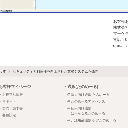
お客様
株式会社
マーケ
電話：03
e-mail：
05年
セキュリティと利便性を向上させた業務システムを発売
お客様マイページ
通販(たのめーる)
お役立ち情報
法人向け通販 たのめーる
サポート
たのめーるアドバンス
契約・請求書
個人向け通販
ぱーそなるたのめーる
各種設定
介護用品通販 ケアたのめーる