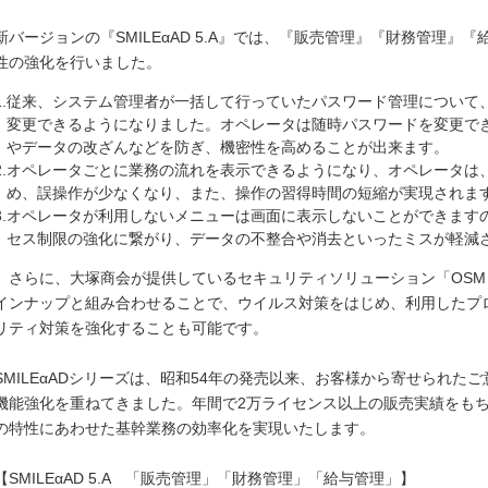
新バージョンの『SMILEαAD 5.A』では、『販売管理』『財務管理
性の強化を行いました。
.
従来、システム管理者が一括して行っていたパスワード管理について
変更できるようになりました。オペレータは随時パスワードを変更で
やデータの改ざんなどを防ぎ、機密性を高めることが出来ます。
.
オペレータごとに業務の流れを表示できるようになり、オペレータは
め、誤操作が少なくなり、また、操作の習得時間の短縮が実現されま
.
オペレータが利用しないメニューは画面に表示しないことができます
セス制限の強化に繋がり、データの不整合や消去といったミスが軽減
さらに、大塚商会が提供しているセキュリティソリューション「OSM（Otsuka 
インナップと組み合わせることで、ウイルス対策をはじめ、利用したプ
リティ対策を強化することも可能です。
SMILEαADシリーズは、昭和54年の発売以来、お客様から寄せられた
機能強化を重ねてきました。年間で2万ライセンス以上の販売実績をも
の特性にあわせた基幹業務の効率化を実現いたします。
【SMILEαAD 5.A 「販売管理」「財務管理」「給与管理」】