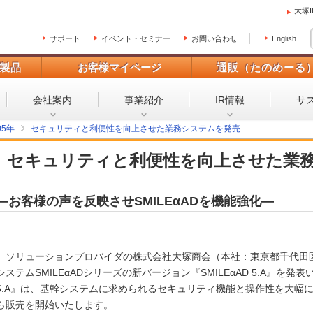
大塚
サポート
イベント・セミナー
お問い合わせ
English
製品
お客様マイページ
通販（たのめーる
会社案内
事業紹介
IR情報
サ
05年
セキュリティと利便性を向上させた業務システムを発売
セキュリティと利便性を向上させた業
―お客様の声を反映させSMILEαADを機能強化―
ソリューションプロバイダの株式会社大塚商会（本社：東京都千代田区
システムSMILEαADシリーズの新バージョン『SMILEαAD 5.A』を発
5.A』は、基幹システムに求められるセキュリティ機能と操作性を大幅に強
ら販売を開始いたします。