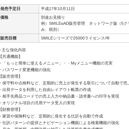
発売予定日
平成17年10月11日
価格
別途お見積り
例）SMILEαAD販売管理 ネットワーク版（5
み、税別）
販売目標
SMILEシリーズで25000ライセンス/年
● 主な強化内容
【共通機能】
・「もっと簡単に使えるメニュー」・・Myメニュー機能の充実
・パスワード変更機能の強化
【販売管理】
・保守料や点検料など、定期的に売上が発生する取引について自動で売
・出荷データを利用した自由レイアウト帳票の作成
・相手先商品コードでの売上入力や納品書・請求書への印字を実現
・オリジナル項目の汎用データ受入の実現
【財務管理】
・家賃や保険料など、定期的に発生する仕訳を自動で作成
・仕訳パターンの提供とナビゲーション機能による検索機能の強化