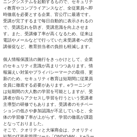
ニングシステムを起動するもので、セキュリテ
ィ教育やコンプライアンスなど、全従業員へ即
時徹底を必要とする企業、官公庁に最適です。
受講が完了するまで毎日自動的に表示されるの
で、受講忘れを防ぎ、受講意識を向上させま
す。また、受講修了率が高くなるため、従来は
電話やメールなどで行っていた未受講者への受
講催促など、教育担当者の負担も軽減します。
個人情報保護法の施行をきっかけとして、企業
のセキュリティ意識が高まりつつあります。情
報漏えい対策やプライバシーマークの取得、更
新のため、セキュリティ教育は短期間に従業員
全員に徹底する必要があります。eラーニング
は短期間の大人数の学習を可能としますが、受
講者が自らアクセスし学習を行うという受講者
主導型の研修でもあります。受講者のモチベー
ションの低さや参加認識が不足していると、全
体の学習修了率が上がらず、学習の徹底が課題
となっておりました。
そこで、クオリティと大塚商会は、クオリティ
社製のIT資産管理ツール「QND/QAW」とeラー