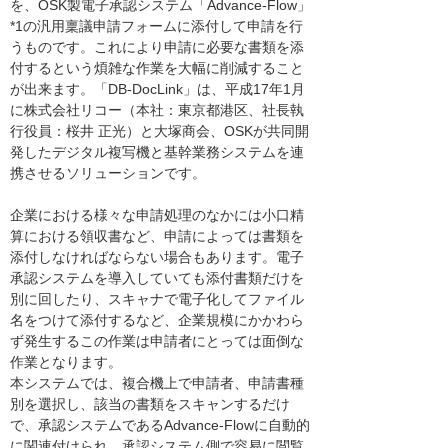
を、OSK製電子承認システム「Advance-Flow」
*1の汎用稟議申請フォームに添付して申請を行
うものです。これにより申請に必要な書類を添
付するという煩雑な作業を大幅に削減すること
が出来ます。「DB-DocLink」は、平成17年1月
に株式会社リコー（本社：東京都港区、社長執
行役員：桜井 正光）と大塚商会、OSKが共同開
発したデジタル複写機と基幹業務システムを連
携させるソリューションです。
企業における様々な申請処理のなかには小口精
算における領収書など、申請によっては書類を
添付しなければならない場合もあります。電子
承認システムを導入していても添付書類だけを
別に回したり、スキャナで電子化してファイル
名をつけて添付するなど、企業規模にかかわら
ず発生するこの作業は申請者にとっては面倒な
作業となります。
本システムでは、複合機上で申請者、申請書種
別を選択し、該当の書類をスキャンするだけ
で、承認システムであるAdvance-Flowに自動的
に関連付けられ、承認システム側で容易に閲覧