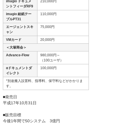
imagio ドキュメ
210,000円
ントフィーダRF9
imagio 給紙テー
110,000円
ブルPT31
エージェントスキ
75,000円
ャン
VMカード
20,000円
＜大塚商会＞
Advance-Flow
980,000円～
（100ユーザ）
αドキュメントダ
100,000円
イレクト
*別途搬入設置料、指導料、保守料などがかかりま
す。
■発売日
平成17年10月31日
■販売目標
今後1年間で50システム 3億円