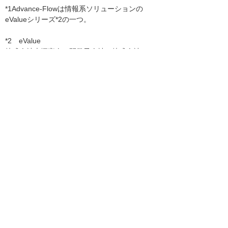
*1Advance-Flowは情報系ソリューションの
eValueシリーズ*2の一つ。
*2 eValue
株式会社大塚商会の開発子会社、株式会社OSK
の情報系ブランド「eValue」は、企業ポータ
ル、文書管理、ワークフロー等の情報系製品の
連携と基幹系システムとの融合を実現し、付加
価値の高い統合ソリューションを提供していま
す。
お客様お問い合わせ先
株式会社大塚商会 マーケティング本部
ODS・CTIプロモーション部ODSプロモーション課
電話：03-3514-7650 FAX：03-3514-7651
e-mail：ODS21@otsuka-shokai.co.jp
ナビゲーションメニュー
プレスリリース