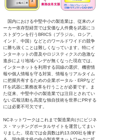
国内における中堅中小の製造業は、従来のメ
ーカー依存型経営では安価な人件費を武器にコ
ストダウンを行うBRICS（ブラジル、ロシア、
インド、中国）などとのワールドワイドの競争
に勝ち抜くことは難しくなっています。特にイ
ンターネットの普及やロジスティクスの急激な
進歩により地域ハンデが無くなった現在では、
インターネットを利用する回線の選択、機密情
報や個人情報を守る対策、情報をリアルタイム
に把握共有するための企業ポータル・ERPなど
ITを武器に業務改革を行うことが必要です。ま
た従来、中堅中小の製造業では注目とされてい
ない広報活動も高度な独自技術を世界にPRする
には必要不可欠です。
NCネットワークはこれまで製造業向けにビジネ
ス・マッチングポータルサイトを運営してまい
りました。現在では会員数は約13,000社を擁す
る、国内最大級の中小製造業ネットワークに拡