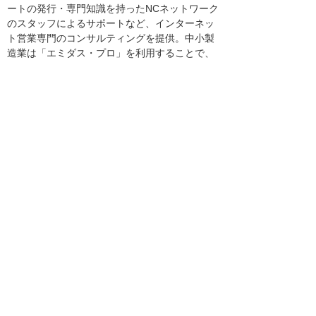
ートの発行・専門知識を持ったNCネットワーク
のスタッフによるサポートなど、インターネッ
ト営業専門のコンサルティングを提供。中小製
造業は「エミダス・プロ」を利用することで、
自社にインターネットの専任者を雇用せずと
も、受注の機会を増やすことができる。その
他、NCネットワークが持つ媒体（WEB・メー
ルマガジン・雑誌等）を通じた中小製造業のPR
支援も行っている。
お客様お問い合わせ先
株式会社大塚商会
インダストリープロモーション部
電話：03-3514-7860
e-mail：seizo@otsuka-shokai.co.jp
ナビゲーションメニュー
プレスリリース
2026年