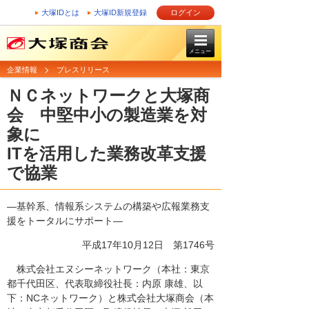
大塚IDとは
大塚ID新規登録
ログイン
メニュー
企業情報
プレスリリース
ＮＣネットワークと大塚商
会 中堅中小の製造業を対
象に
ITを活用した業務改革支援
で協業
―基幹系、情報系システムの構築や広報業務支
援をトータルにサポート―
平成17年10月12日
第1746号
株式会社エヌシーネットワーク（本社：東京
都千代田区、代表取締役社長：内原 康雄、以
下：NCネットワーク）と株式会社大塚商会（本