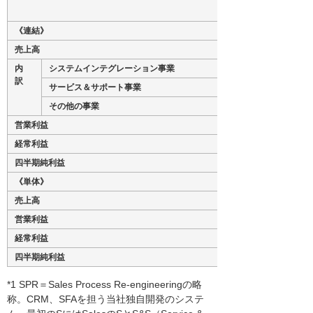
《連結》
売上高
内
システムインテグレーション事業
訳
サービス＆サポート事業
その他の事業
営業利益
経常利益
四半期純利益
《単体》
売上高
営業利益
経常利益
四半期純利益
*1 SPR＝Sales Process Re-engineeringの略
称。CRM、SFAを担う当社独自開発のシステ