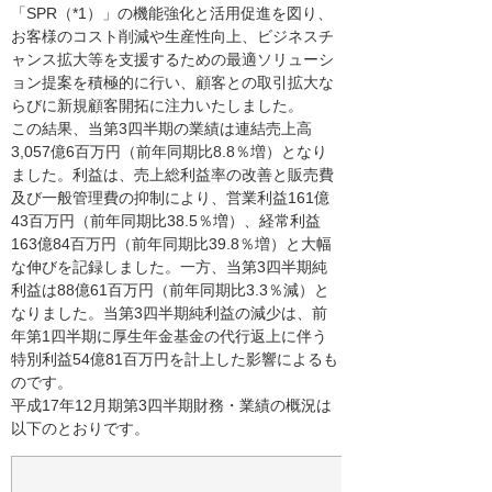
「SPR（*1）」の機能強化と活用促進を図り、
お客様のコスト削減や生産性向上、ビジネスチ
ャンス拡大等を支援するための最適ソリューシ
ョン提案を積極的に行い、顧客との取引拡大な
らびに新規顧客開拓に注力いたしました。
この結果、当第3四半期の業績は連結売上高
3,057億6百万円（前年同期比8.8％増）となり
ました。利益は、売上総利益率の改善と販売費
及び一般管理費の抑制により、営業利益161億
43百万円（前年同期比38.5％増）、経常利益
163億84百万円（前年同期比39.8％増）と大幅
な伸びを記録しました。一方、当第3四半期純
利益は88億61百万円（前年同期比3.3％減）と
なりました。当第3四半期純利益の減少は、前
年第1四半期に厚生年金基金の代行返上に伴う
特別利益54億81百万円を計上した影響によるも
のです。
平成17年12月期第3四半期財務・業績の概況は
以下のとおりです。