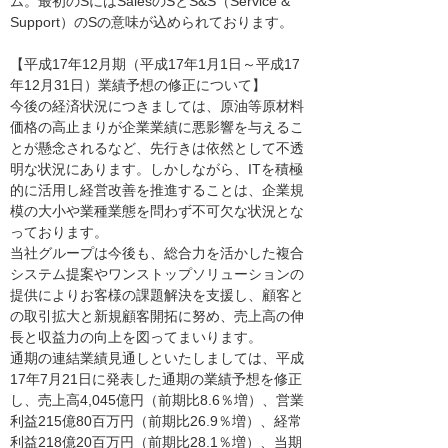
ム。最初のSにはSalesのSとS&S（Service &
Support）のSの意味が込められております。
【平成17年12月期（平成17年1月1日～平成17
年12月31日）業績予想の修正について】
今後の経済状況につきましては、原油等原材料
価格の高止まりが企業業績に悪影響を与えるこ
とが懸念されるなど、先行きは依然として不透
明な状況にあります。しかしながら、ITを積極
的に活用し経営改善を推進することは、企業規
模の大小や業種業態を問わず不可欠な状況とな
っております。
当社グループは今後も、総合力を活かした複合
システム提案やワンストップソリューションの
提供によりお客様の課題解決を支援し、顧客と
の取引拡大と新規顧客開拓に努め、売上高の伸
長と収益力の向上を図ってまいります。
通期の連結業績見通しといたしましては、平成
17年7月21日に発表した通期の業績予想を修正
し、売上高4,045億円（前期比8.6％増）、営業
利益215億80百万円（前期比26.9％増）、経常
利益218億20百万円（前期比28.1％増）、当期