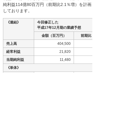
純利益114億80百万円（前期比2.1％増）を計画
しております。
《連結》
今回修正した
平成17年12月期の業績予想
金額（百万円）
前期比（％）
売上高
404,500
経常利益
21,820
当期純利益
11,480
《単体》
売上高
375,200
経常利益
20,050
当期純利益
10,730
（注）記載した予想数値は、現時点で入手可能
な情報に基づき判断した見通しであり、多分に
不確定な要素を含んでおります。実際の業績等
は、業況の変化等により、上記予想数値と異な
る場合があります。