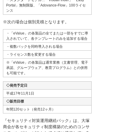
・スタンダードモデル…「VisualFinder」「Easy
Portal」無制限版、「Adovance-Flow」100ライセ
ンス
※次の場合は個別見積となります。
・「eValue」の各製品の全てまたは一部をすでに導
入されていて、各テンプレートのみを追加する場合
・複数パックを同時導入される場合
・ライセンス数を変更する場合
※「eValue」の各製品は通常業務（文書管理、電子
承認、グループウェア、教育プログラム）との併用
も可能です。
◇発売予定日
平成17年11月1日
◇販売目標
年間120セット（発売12ヶ月）
『セキュリティ対策運用継続パック』は、大塚
商会が各セキュリティ制度構築のためのコンサ