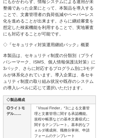
にもかかわらず、情報システムによる運用が未
整備であった企業にとって、本製品を導入する
ことで、文書管理者の負荷低減やペーパーレス
化を進めることが出来ます。さらに継続審査を
想定した検索機能を利用することで、実地審査
にも対応することが可能です。
◇『セキュリティ対策運用継続パック』概要
本製品は、セキュリティ制度の分類別（プライ
バシーマーク、ISMS、個人情報保護法対策）に
3パック、さらに対応するプログラム別に3モデ
ルが体系化されています。導入企業は、各セキ
ュリティ制度の取り組み状況や既存のシステム
の導入レベルに応じて選択いただけます。
◇製品構成
◎ライトモ
「Visual Finder」*3による文書管
デル……
理と文書管理に関する承認機能。
規程や帳票などの基本文書様式に
関するテンプレート。基本的なフ
ォルダ構成例、職務分掌例、申請
フォームのテンプレート