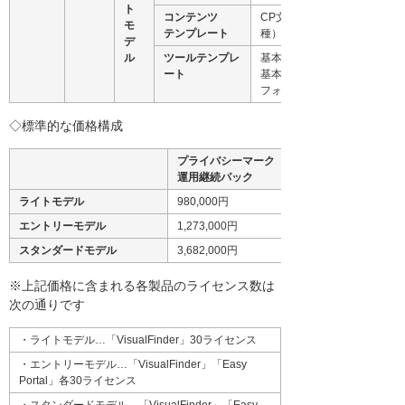
ト
コンテンツ
CP文書、帳票類（75
モ
テンプレート
種）
デ
ル
ツールテンプレ
基本的なフォルダ構成
ート
基本的な職務分掌申請
フォーム
◇標準的な価格構成
プライバシーマーク
運用継続パック
ライトモデル
980,000円
エントリーモデル
1,273,000円
スタンダードモデル
3,682,000円
※上記価格に含まれる各製品のライセンス数は
次の通りです
・ライトモデル…「VisualFinder」30ライセンス
・エントリーモデル…「VisualFinder」「Easy
Portal」各30ライセンス