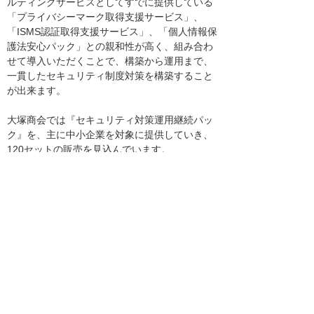
ルティングサービスとしてすでに提供している
「プライバシーマーク取得支援サービス」、
「ISMS認証取得支援サービス」、「個人情報保
護法安心パック」との親和性が高く、組み合わ
せて導入いただくことで、構築から運用まで、
一貫したセキュリティ制度対策を構築すること
が出来ます。
大塚商会では『セキュリティ対策運用継続パッ
ク』を、主に中小企業を対象に提供していき、
120セットの販売を見込んでいます。
*1ISMS認
企業のISMSが、英国規格BS7799-
証：
2:2002及びJIS X5080:2002（国際
規格ISO/IEC17799:2000」に準拠
していることを認定する、財団法
人 日本情報処理開発協会(JIPDEC)
の評価制度に認定を受けること。
ISMS：
情報セキュリティマネジメントシ
ステムの略称。企業などの組織が
情報を適切に管理し、機密を守る
ための包括的な枠組み。