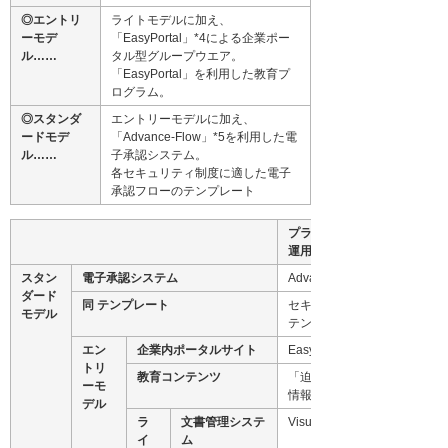
◎エントリ
ライトモデルに加え、
ーモデ
「EasyPortal」*4による企業ポー
ル……
タル型グループウエア。
「EasyPortal」を利用した教育プ
ログラム。
◎スタンダ
エントリーモデルに加え、
ードモデ
「Advance-Flow」*5を利用した電
ル……
子承認システム。
各セキュリティ制度に適した電子
承認フローのテンプレート
プライバシーマーク
運用継続パック
スタン
電子承認システム
Advance-Flow
ダード
同 テンプレート
セキュリティ制度対応
モデル
テンプレート
エン
企業内ポータルサイト
EasyPortal
トリ
教育コンテンツ
「迫りくる危機！個人
ーモ
情報保護対策」
デル
ラ
文書管理システ
Visual Finder
イ
ム