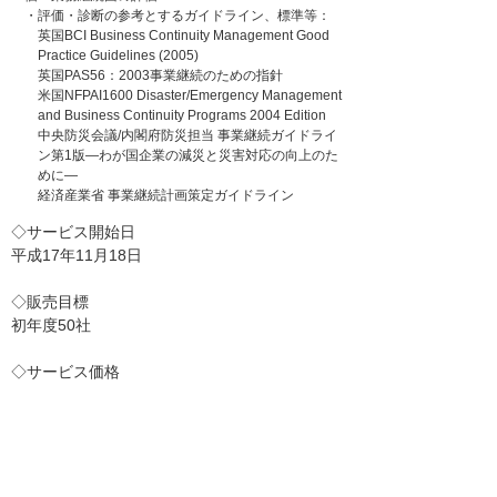
・評価・診断の参考とするガイドライン、標準等：
英国BCI Business Continuity Management Good
Practice Guidelines (2005)
英国PAS56：2003事業継続のための指針
米国NFPAI1600 Disaster/Emergency Management
and Business Continuity Programs 2004 Edition
中央防災会議/内閣府防災担当 事業継続ガイドライ
ン第1版―わが国企業の減災と災害対応の向上のた
めに―
経済産業省 事業継続計画策定ガイドライン
◇サービス開始日
平成17年11月18日
◇販売目標
初年度50社
◇サービス価格
39万円（税別）
◇評価サンプル例