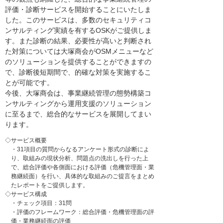
評価・診断サービスを開始することにいたしま
した。このサービスは、多数のセキュリティコ
ンサルティング実績を有するOSKがご提供しま
す。また診断の結果、必要性が高いと判断され
た対策については大塚商会がOSMメニューなど
のソリューションを提供することができますの
で、診断後短期間で、的確な対策を実施するこ
とが可能です。
今後、大塚商会は、事業継続管理の態勢構築コ
ンサルティングから運用支援のソリューション
に至るまで、総合的なサービスを展開してまい
ります。
◇サービス概要
・31項目の質問からなるアンケート形式の診断によ
り、取組みの現状分析、問題点の洗出しを行った上
で、総合評価や各側面における評価（危機管理面・業
務継続面）を行い、具体的な取組みのご提言をまとめ
たレポートをご提供します。
◇サービス構成
・チェック項目：31問
・評価のフレームワーク：総合評価・危機管理面の評
価・業務継続面の評価