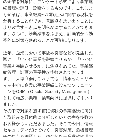
の企業を対象に、アンケート形式により事業継
続管理の評価・診断をするものです。これによ
り企業は、事業継続への取組みに関する現状を
分析することができ、問題点を洗い出すことに
より改善すべき点を明らかにすることができま
す。さらに、診断結果をふまえ、計画的かつ効
率的に対策を進めることが可能になります。
近年、企業において事故や災害などが発生した
際に、「いかに事業を継続させるか」「いかに
事業を再開させるか」に焦点をあてた、事業継
続管理・計画の重要性が指摘されておりま
す。 大塚商会はこれまでも、情報セキュリテ
ィを中心に企業の事業継続に役立つソリューシ
ョンをOSM（Otsuka Security Management）
として幅広い業種・業態向けに提供してまいり
ました。
その中で対策を施す前に現状の事業継続に向け
た取組みを具体的に分析したいとの声を多数の
お客様からいただきました。そこで今回、情報
セキュリティだけでなく、災害対策、危機管理
等の観点も網羅した、総合的な事業継続管理の