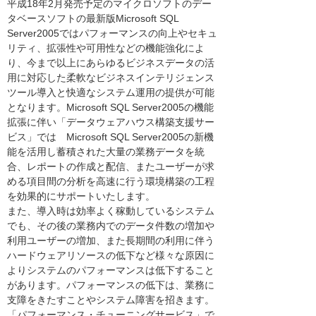
平成18年2月発売予定のマイクロソフトのデー
タベースソフトの最新版Microsoft SQL
Server2005ではパフォーマンスの向上やセキュ
リティ、拡張性や可用性などの機能強化によ
り、今まで以上にあらゆるビジネスデータの活
用に対応した柔軟なビジネスインテリジェンス
ツール導入と快適なシステム運用の提供が可能
となります。Microsoft SQL Server2005の機能
拡張に伴い「データウェアハウス構築支援サー
ビス」では Microsoft SQL Server2005の新機
能を活用し蓄積された大量の業務データを統
合、レポートの作成と配信、またユーザーが求
める項目間の分析を高速に行う環境構築の工程
を効果的にサポートいたします。
また、導入時は効率よく稼動しているシステム
でも、その後の業務内でのデータ件数の増加や
利用ユーザーの増加、また長期間の利用に伴う
ハードウェアリソースの低下など様々な原因に
よりシステムのパフォーマンスは低下すること
があります。パフォーマンスの低下は、業務に
支障をきたすことやシステム障害を招きます。
「パフォーマンス・チューニングサービス」で