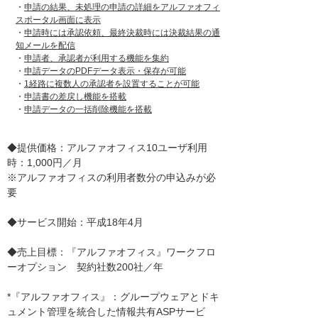
・
申請の結果、未処理の申請の詳細をアルファオフィ
スポータル画面に表示
・
申請時には承認依頼、最終決裁時には決裁結果の通
知メールを配信
・
申請者、承認者が利用する機能を集約
・
申請データのPDFデータ表示・保存が可能
・
1経路に複数人の承認者を設置することが可能
・
申請書の差戻し機能を搭載
・
申請データの一括削除機能を搭載
◆提供価格：アルファオフィス10ユーザ利用
時：1,000円／月
※アルファオフィスの利用者数分の申込みが必
要
◆サービス開始：平成18年4月
◆売上目標：『アルファオフィス』ワークフロ
ーオプション 契約社数200社／年
*『アルファオフィス』：グループウェアとドキ
ュメント管理を統合した情報共有ASPサービ