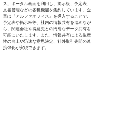
ス。ポータル画面を利用し、掲示板、予定表、
文書管理などの各種機能を集約しています。企
業は『アルファオフィス』を導入することで、
予定表や掲示板等、社内の情報共有を進めなが
ら、関連会社や得意先との円滑なデータ共有を
可能にいたします。また、情報共有による生産
性の向上や迅速な意思決定、社外取引先間の連
携強化が実現できます。
お客様からのお問い合わせ先
株式会社大塚商会 αWebコンタクトセンター
電話：03-3635-6874
e-mail：service@alpha-web.jp
ナビゲーションメニュー
プレスリリース
2026年