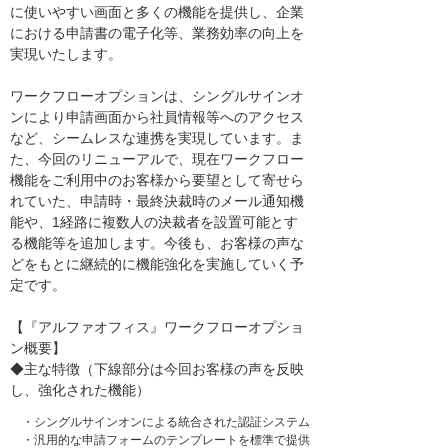
に使いやすい画面と多くの機能を提供し、企業
における申請書の電子化等、業務効率の向上を
実現いたします。
ワークフローオプションは、シングルサインオ
ンにより申請画面から社員情報等へのアクセス
など、シームレスな連携を実現しています。ま
た、今回のリニューアルで、現在ワークフロー
機能をご利用中のお客様から要望として寄せら
れていた、申請時・最終決裁時のメール通知機
能や、1経路に複数人の決裁者を設置可能とす
る機能等を追加します。今後も、お客様の声な
どをもとに継続的に機能強化を実施していく予
定です。
【『アルファオフィス』ワークフローオプショ
ン概要】
◆主な特徴（下線部分は今回お客様の声を反映
し、強化された機能）
・シングルサインオンによる統合された認証システム
・汎用的な申請フォームのテンプレートを標準で提供