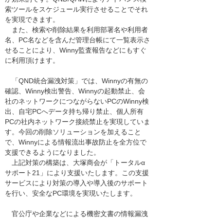
索ツールをスケジュール実行させることでそれ
を実現できます。
また、検索や削除結果を利用部署名や利用者
名、PC名などを含んだ管理台帳にて一覧表示さ
せることにより、Winny監査報告などにもすぐ
に利用頂けます。
「QND統合漏洩対策」では、Winnyの有無の
確認、Winny検出警告、Winnyの起動禁止、会
社のネットワークにつながらないPCのWinny検
出、自宅PCへデータ持ち帰り禁止、個人所有
PCの社内ネットワーク接続禁止を実現していま
す。今回の削除ソリューションを加えること
で、Winnyによる情報流出事故防止を全方位で
支援できるようになりました。
上記対策の構築は、大塚商会が「トータルα
サポート21」により支援いたします。この支援
サービスにより対策の導入や導入後のサポート
を行い、安全なPC環境を実現いたします。
官公庁や企業などによる機密文書の情報漏洩