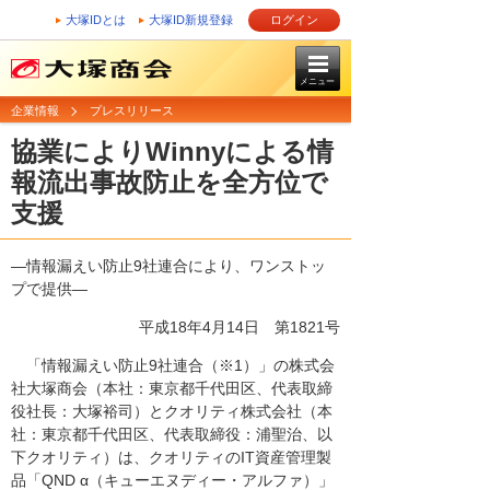
大塚IDとは
大塚ID新規登録
ログイン
メニュー
企業情報
プレスリリース
協業によりWinnyによる情
報流出事故防止を全方位で
支援
―情報漏えい防止9社連合により、ワンストッ
プで提供―
平成18年4月14日
第1821号
「情報漏えい防止9社連合（※1）」の株式会
社大塚商会（本社：東京都千代田区、代表取締
役社長：大塚裕司）とクオリティ株式会社（本
社：東京都千代田区、代表取締役：浦聖治、以
下クオリティ）は、クオリティのIT資産管理製
品「QND α（キューエヌディー・アルファ）」