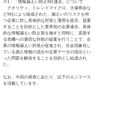
※1：「情報漏えい防止9社連合」について
クオリティ、トレンドマイクロ、大塚商会な
ど9社により組成された、漏えいのリスクを持
つ企業に対し具体的な対策と運用を提言、提案
することを目的とした業界初の企業連合。具体
的な情報漏えい防止策を施すと同時に、直面す
る危機への適切な対処の提案を行うことで、企
業の情報漏えい対策が促進され、社会現象化し
ている個人情報の流出や企業データの流出とい
った問題を解決することを目的とし結成され
た。
なお、今回の発表にあたり、以下のエンドース
を頂戴しています。
トレンドマイクロ株式会社 日本代表 大三川
彰彦
トレンドマイクロ株式会社は、株式会社大塚
商会、クオリティ株式会社との協業を歓迎いた
します。
昨今、企業や官公庁、自治体等で問題となっ