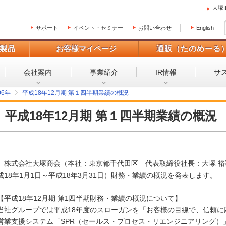
大塚
サポート
イベント・セミナー
お問い合わせ
English
製品
お客様マイページ
通販（たのめーる
会社案内
事業紹介
IR情報
サ
06年
平成18年12月期 第１四半期業績の概況
平成18年12月期 第１四半期業績の概況
株式会社大塚商会（本社：東京都千代田区 代表取締役社長：大塚 裕司
成18年1月1日～平成18年3月31日）財務・業績の概況を発表します。
【平成18年12月期 第1四半期財務・業績の概況について】
当社グループでは平成18年度のスローガンを「お客様の目線で、信頼
営業支援システム「SPR（セールス・プロセス・リエンジニアリング）