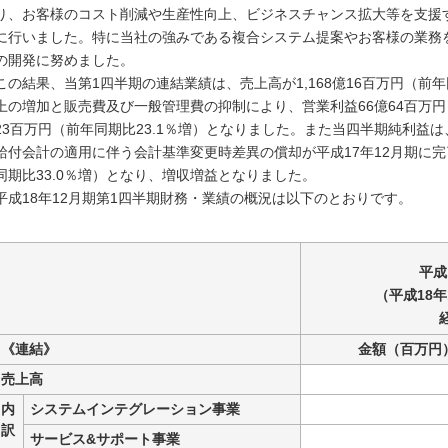
り、お客様のコスト削減や生産性向上、ビジネスチャンス拡大等を支援
に行いました。特に当社の強みである複合システム提案やお客様の業務
の開発に努めました。
この結果、当第1四半期の連結業績は、売上高が1,168億16百万円（前
上の増加と販売費及び一般管理費の抑制により、営業利益66億64百万円（
23百万円（前年同期比23.1％増）となりました。また当四半期純利益は
給付会計の適用に伴う会計基準変更時差異の償却が平成17年12月期に完
同期比33.0％増）となり、増収増益となりました。
平成18年12月期第1四半期財務・業績の概況は以下のとおりです。
平成
（平成18年
《連結》
金額（百万円
売上高
内
システムインテグレーション事業
訳
サービス&サポート事業