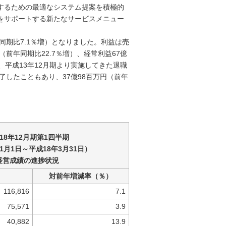
するための最適なシステム提案を積極的
をサポートする新たなサービスメニュー
年同期比7.1％増）となりました。利益は売
前年同期比22.7％増）、経常利益67億
、平成13年12月期より実施してきた退職
了したこともあり、37億98百万円（前年
18年12月期第1四半期
1月1日～平成18年3月31日）
経営成績の進捗状況
）
対前年増減率（％）
116,816
7.1
75,571
3.9
40,882
13.9