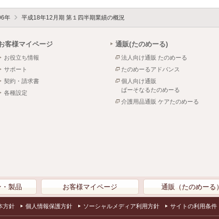
06年
平成18年12月期 第１四半期業績の概況
お客様マイページ
通販(たのめーる)
お役立ち情報
法人向け通販 たのめーる
サポート
たのめーるアドバンス
契約・請求書
個人向け通販
ぱーそなるたのめーる
各種設定
介護用品通販 ケアたのめーる
ン・製品
お客様マイページ
通販（たのめーる
本方針
個人情報保護方針
ソーシャルメディア利用方針
サイトの利用条件