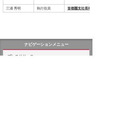
三浦 秀明
執行役員
首都圏支社長補佐
ナビゲーションメニュー
プレスリリース
2026年
2025年
バックナンバー
ホーム
企業情報
プレスリリース
2006年
役員の異動および担当変更に関するお知らせ
イベント・セミナー
お問い合わせ