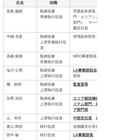
氏名
役職
長島 義昭
取締役兼
営業副本部長、エリア統括（エリア部
専務執行役員
門・エリアシステム部門・通信システ
部門）、マーケティング副本部長、首
圏支社長
中嶋 克彦
取締役兼
管理副本部長、環境管理室長
上席常務執行役
員
高橋 俊泰
取締役兼
MRO事業部長、
常務執行役員
塩川 公男
取締役兼
LA事業部担当
、ビジネスパートナー事
上席執行役員
部長
橘 政和
取締役兼
監査室長
上席執行役員
矢野 克尚
取締役兼
エリア統括補佐（エリア部門・エリア
上席執行役員
ステム部門・通信システム部門）
ア部門長
山 幸司
上席執行役員
中部支社長
、
名古屋支店長
奥山 和悦
執行役員
首都圏支社長補佐、
田中 修
執行役員
LA事業部長
、LA事業部首都圏営業部長