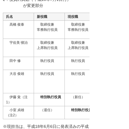
が変更部分
氏名
新役職
現役職
高橋 俊泰
取締役兼
取締役兼
常務執行役員
常務執行役員
宇佐美 愼治
取締役兼
取締役兼
上席執行役員
上席執行役員
田中 修
執行役員
執行役員
大谷 俊雄
執行役員
執行役員
伊藤 覚（注
特別執行役員
（新任）
1）
小室 貞雄
（退任）
特別執行役員
（注2）
※現担当は、平成18年6月6日に発表済みの平成