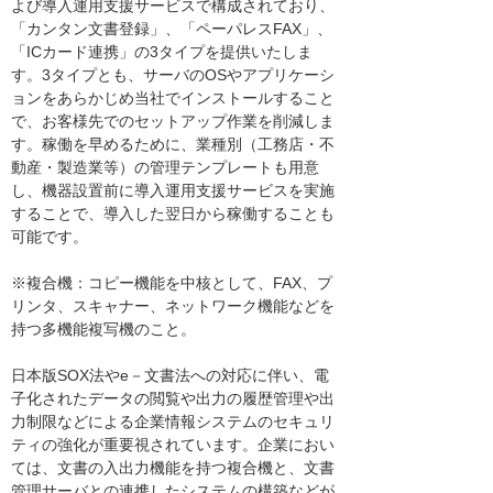
よび導入運用支援サービスで構成されており、
「カンタン文書登録」、「ペーパレスFAX」、
「ICカード連携」の3タイプを提供いたしま
す。3タイプとも、サーバのOSやアプリケーシ
ョンをあらかじめ当社でインストールすること
で、お客様先でのセットアップ作業を削減しま
す。稼働を早めるために、業種別（工務店・不
動産・製造業等）の管理テンプレートも用意
し、機器設置前に導入運用支援サービスを実施
することで、導入した翌日から稼働することも
可能です。
※複合機：コピー機能を中核として、FAX、プ
リンタ、スキャナー、ネットワーク機能などを
持つ多機能複写機のこと。
日本版SOX法やe－文書法への対応に伴い、電
子化されたデータの閲覧や出力の履歴管理や出
力制限などによる企業情報システムのセキュリ
ティの強化が重要視されています。企業におい
ては、文書の入出力機能を持つ複合機と、文書
管理サーバとの連携したシステムの構築などが