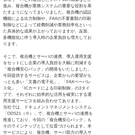
進み、複合機が業務システムの重要な役割を果
たすようになってまいりました。複合機の認証
機能による出力制御や、FAXの不要書類の印刷
制御などによって経費削減や業務効率化といっ
た具体的な成果が上がっておりますが、反面、
多機能化に伴う導入時の企業負担も増大してお
ります。
そこで、複合機とサーバの連携、導入運用支援
をセットにし企業の導入負担を大幅に削減する
「複合機安心パック」の開発をいたしました。
今回提供するサービスは、企業からの要望がも
っとも多い「文書の電子化」、「FAXペーパレ
ス化」、「ICカードによる印刷制御」の3タイ
プで、それぞれに効率的な活用を確実にする運
用支援サービスを組み合わせてあります。
当社では、ドキュメントマネジメントシステム
「ODS21（※）」で、複合機とサーバの連携を
推進しており、今回の「複合機安心パック」も
そのラインナップとして位置づけられます。本
サービスにより、複合機、サーバ双方の導入サ