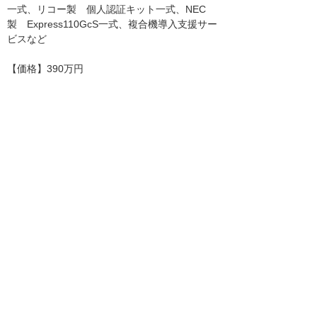
一式、リコー製 個人認証キット一式、NEC
製 Express110GcS一式、複合機導入支援サー
ビスなど
【価格】390万円
■複合機導入支援サービス（上記各パックに含
まれます）
お客様先へ訪問（2回）し、お客様の環境や業
務に合わせた運用方法のご相談を受け、最適な
設定を支援します。
■提供開始日：平成18年7月4日
■販売目標 初年度：600システム