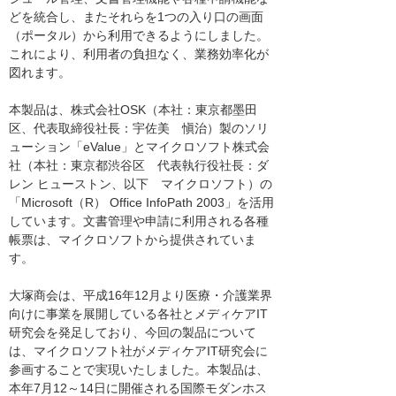
どを統合し、またそれらを1つの入り口の画面
（ポータル）から利用できるようにしました。
これにより、利用者の負担なく、業務効率化が
図れます。
本製品は、株式会社OSK（本社：東京都墨田
区、代表取締役社長：宇佐美 愼治）製のソリ
ューション「eValue」とマイクロソフト株式会
社（本社：東京都渋谷区 代表執行役社長：ダ
レン ヒューストン、以下 マイクロソフト）の
「Microsoft（R） Office InfoPath 2003」を活用
しています。文書管理や申請に利用される各種
帳票は、マイクロソフトから提供されていま
す。
大塚商会は、平成16年12月より医療・介護業界
向けに事業を展開している各社とメディケアIT
研究会を発足しており、今回の製品について
は、マイクロソフト社がメディケアIT研究会に
参画することで実現いたしました。本製品は、
本年7月12～14日に開催される国際モダンホス