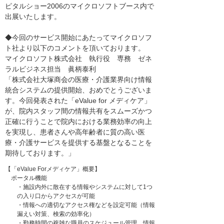
ピタルショー2006のマイクロソフトブース内で
出展いたします。
◆今回のサービス開始にあたってマイクロソフ
ト社より以下のコメントを頂いております。
マイクロソフト株式会社 執行役 専務 ゼネ
ラルビジネス担当 眞柄泰利
「株式会社大塚商会の医療・介護業界向け情報
統合システムの提供開始、おめでとうございま
す。今回発表された「eValue for メディケア」
が、院内スタッフ間の情報共有をスムーズかつ
正確に行うことで院内における業務効率の向上
を実現し、患者さんや高年齢者に質の高い医
療・介護サービスを提供する基盤となることを
期待しております。」
【「eValue Forメディケア」概要】
ポータル機能
・施設内外に散在する情報やシステムに対して1つ
の入り口からアクセスが可能
・情報への適切なアクセス権などを設定可能（情報
漏えい対策、検索の効率化）
・勤務時間の複雑な職員のスケジュール管理、情報