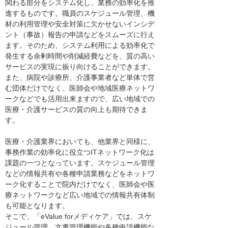
関わる部分をシステム化し、業務の効率化を推
進するものです。職員のスケジュール管理、機
材の利用管理や安全対策に欠かせないインシデ
ント（事故）報告の申請などをスムーズに行え
ます。そのため、システム利用による効率化で
発生する余剰時間や削減経費などを、質の高い
サービスの実現に振り向けることができます。
また、病院や診療所、介護事業者など単体で営
む団体だけでなく、医師会や地域医療ネットワ
ークなどでも活用出来ますので、広い地域での
医療・介護サービスの質の向上も期待できま
す。
医療・介護業界においても、他業界と同様に、
事務作業の効率化に役立つITネットワーク化は
課題の一つとなっています。スケジュール管理
などの情報共有や各種申請業務などをネットワ
ーク化することで院内だけでなく、医師会や医
療ネットワークなど広い地域での情報共有体制
も可能となります。
そこで、「eValue forメディケア」では、スケ
ジュール管理、文書管理機能や各種申請機能な