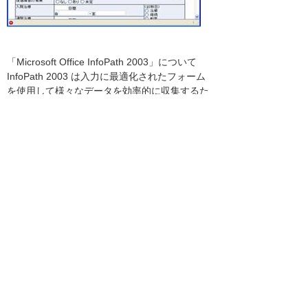
「Microsoft Office InfoPath 2003」について
InfoPath 2003 は入力に最適化されたフォーム
を使用して様々なデータを効率的に収集するた
めの新しいOfficeアプリケーションで、InfoPath
2003フォームに入力されたデータは、XML フ
ァイルとして保存されます。また、データベー
スや XML Web サービスに、データを送信する
こともできます。 InfoPath 2003 を使用すれ
ば、フォームにデータを入力して、XML データ
として保存するだけでなく、フォームそのもの
を自由にデザインすることが可能な製品です。
「メディケアIT研究会」について
大塚商会を発起人として、医療・介護業界にそ
れぞれ特化したソリューションを持つベンダー
7社が集まり、今後の医療・介護業界へ必要と
されるITとその活用法についての研究会です。
また、医業経営に対してこの10年精力的に活動