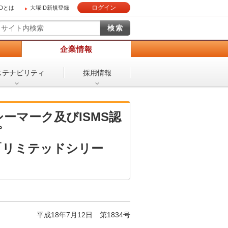
ログイン
IDとは
大塚ID新規登録
）
企業情報
ステナビリティ
採用情報
ーマーク及びISMS認
プ
「リミテッドシリー
平成18年7月12日
第1834号