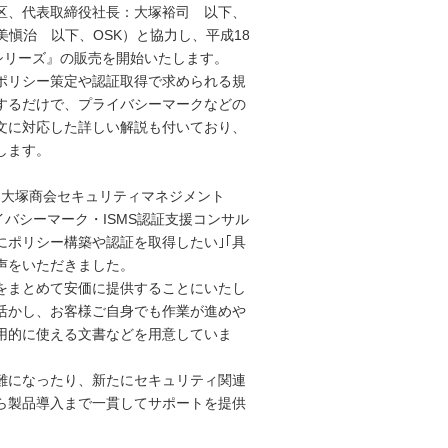
区、代表取締役社長：大塚裕司 以下、
愼治 以下、OSK）と協力し、平成18
シリーズ』の販売を開始いたします。
ポリシー策定や認証取得で求められる規
するだけで、プライバシーマークなどの
文に対応した詳しい解説も付いており、
します。
｢大塚商会セキュリティマネジメント
バシーマーク・ISMS認証支援コンサル
ポリシー構築や認証を取得したい｣｢具
声をいただきました。
をまとめて安価に提供することにいたし
活かし、お客様ご自身でも作業が進めや
用的に使える文書などを用意していま
難になったり、新たにセキュリティ関連
ら製品導入まで一貫してサポートを提供