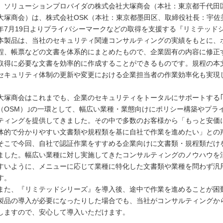
ソリューションプロバイダの株式会社大塚商会（本社：東京都千代田
大塚商会）は、株式会社OSK（本社：東京都墨田区、取締役社長：宇佐美
年7月19日よりプライバシーマークなどの取得を支援する『リミテッド
本製品は、当社のセキュリティ関連コンサルティングの実績をもとに、
程、帳票などの文書を体系的にまとめたもので、企業固有の内容に修正
取得に必要な文書を効率的に作成することができるものです。規程の本
セキュリティ体制の更新や変更における企業担当者の作業効率化も実現
大塚商会はこれまでも、企業のセキュリティをトータルにサポートする
（OSM）｣の一環として、幅広い業種・業態向けにポリシー構築やプライ
ティングを提供してきました。その中で多数のお客様から「もっと安価に
体的で分かりやすい文書類や規程類を基に自社で作業を進めたい」との
そこで今回、自社で認証作業をすすめる企業向けに文書類・規程類だけ
ました。幅広い業種に対し実施してきたコンサルティングのノウハウを
すいように、メニューに応じて業種に特化した文書類や業種を問わず汎
す。
また、『リミテッドシリーズ』を導入後、途中で作業を進めることが困
製品の導入が必要になったりした場合でも、当社がコンサルティングか
しますので、安心して導入いただけます。