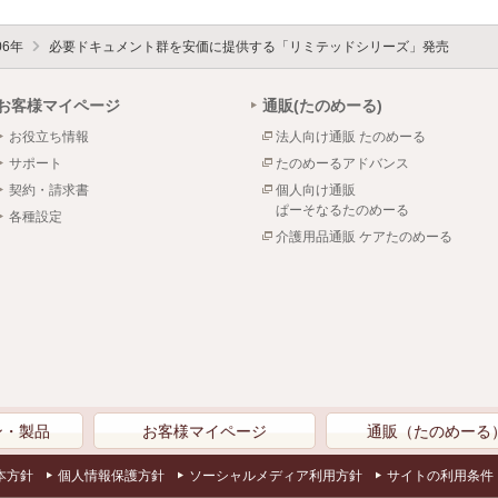
06年
必要ドキュメント群を安価に提供する「リミテッドシリーズ」発売
お客様マイページ
通販(たのめーる)
お役立ち情報
法人向け通販 たのめーる
サポート
たのめーるアドバンス
契約・請求書
個人向け通販
ぱーそなるたのめーる
各種設定
介護用品通販 ケアたのめーる
ン・製品
お客様マイページ
通販（たのめーる
本方針
個人情報保護方針
ソーシャルメディア利用方針
サイトの利用条件