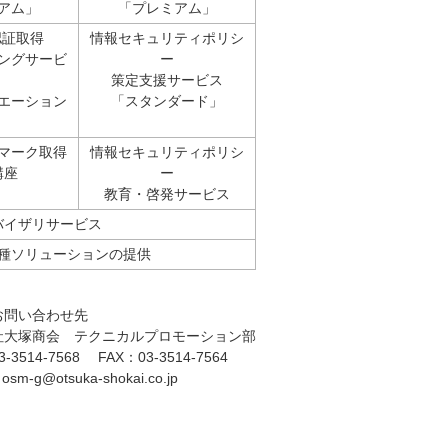
アム」
「プレミアム」
認証取得
情報セキュリティポリシ
ングサービ
ー
策定支援サービス
エーション
「スタンダード」
」
マーク取得
情報セキュリティポリシ
講座
ー
教育・啓発サービス
バイザリサービス
種ソリューションの提供
お問い合わせ先
社大塚商会 テクニカルプロモーション部
-3514-7568 FAX：03-3514-7564
osm-g@otsuka-shokai.co.jp