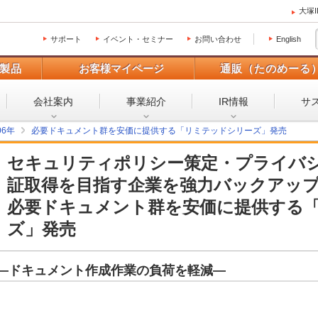
大塚
サポート
イベント・セミナー
お問い合わせ
English
製品
お客様マイページ
通販（たのめーる
会社案内
事業紹介
IR情報
サ
06年
必要ドキュメント群を安価に提供する「リミテッドシリーズ」発売
セキュリティポリシー策定・プライバシ
証取得を目指す企業を強力バックアッ
必要ドキュメント群を安価に提供する
ズ」発売
―ドキュメント作成作業の負荷を軽減―