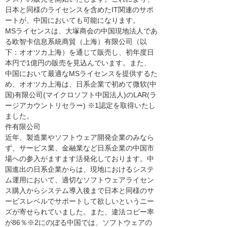
日本と同様のライセンスを含めたIT関連のサポ
ートが、中国においても可能になります。
MSライセンスは、大塚商会の中国現地法人であ
る欧智卡信息系統商貿（上海）有限公司（以
下：オオツカ上海）を通じて販売し、初年度日
本円で1億円の販売を見込んでいます。また、
中国において最適なMSライセンスを提供するた
め、オオツカ上海は、日系企業で初めて微软(中
国)有限公司(マイクロソフト中国法人)のLAR(ラ
ージアカウントリセラー) ※1認定を取得いたし
ました。
件有限公司
近年、製造業やソフトウェア開発企業のみなら
ず、サービス業、金融業など日系企業の中国市
場への参入がますます活発化しております。中
国進出の日系企業からは、現地におけるシステ
ム運用において、適切なソフトウェアライセン
ス購入からシステム導入後まで日本と同様のサ
ービスレベルでサポートして欲しいというニー
ズが寄せられていました。また、違法コピー率
が86％※2にのぼる中国では、ソフトウェアの