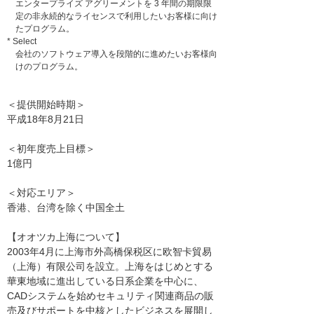
エンタープライズ アグリーメントを 3 年間の期限限
定の非永続的なライセンスで利用したいお客様に向け
たプログラム。
* Select
会社のソフトウェア導入を段階的に進めたいお客様向
けのプログラム。
＜提供開始時期＞
平成18年8月21日
＜初年度売上目標＞
1億円
＜対応エリア＞
香港、台湾を除く中国全土
【オオツカ上海について】
2003年4月に上海市外高橋保税区に欧智卡貿易
（上海）有限公司を設立。上海をはじめとする
華東地域に進出している日系企業を中心に、
CADシステムを始めセキュリティ関連商品の販
売及びサポートを中核としたビジネスを展開し