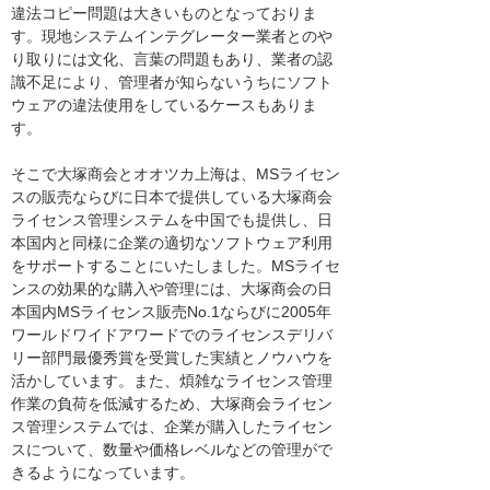
違法コピー問題は大きいものとなっておりま
す。現地システムインテグレーター業者とのや
り取りには文化、言葉の問題もあり、業者の認
識不足により、管理者が知らないうちにソフト
ウェアの違法使用をしているケースもありま
す。
そこで大塚商会とオオツカ上海は、MSライセン
スの販売ならびに日本で提供している大塚商会
ライセンス管理システムを中国でも提供し、日
本国内と同様に企業の適切なソフトウェア利用
をサポートすることにいたしました。MSライセ
ンスの効果的な購入や管理には、大塚商会の日
本国内MSライセンス販売No.1ならびに2005年
ワールドワイドアワードでのライセンスデリバ
リー部門最優秀賞を受賞した実績とノウハウを
活かしています。また、煩雑なライセンス管理
作業の負荷を低減するため、大塚商会ライセン
ス管理システムでは、企業が購入したライセン
スについて、数量や価格レベルなどの管理がで
きるようになっています。