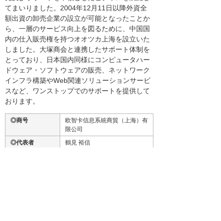
てまいりました。2004年12月11日以降外資全
額出資の卸売企業の設立が可能となったことか
ら、一層のサービス向上を図るために、中国国
内の仕入販売権を持つオオツカ上海を設立いた
しました。大塚商会と連携したサポート体制を
とっており、日本国内同様にコンピュータハー
ドウェア・ソフトウェアの販売、ネットワーク
インフラ構築やWeb関連ソリューションサービ
スなど、ワンストップでのサポートを提供して
おります。
◎商号
欧智卡信息系統商貿（上海）有
限公司
◎代表者
鶴見 裕信
◎本社所在地
上海市延安西路2299号世貿商
城1504室
◎創業年月
2006年8月
◎資本金（株
100万米ドル（大塚商会100%
主）
出資）
◎主な事業内容
コンピュータハードウエアとそ