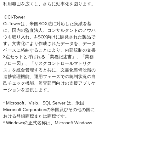
利用範囲を広くし、さらに効率化を図ります。
※Ci-Tower
Ci-Towerは、米国SOX法に対応した実績を基
に、国内の監査法人、コンサルタントのノウハ
ウも取り入れ、J-SOX向けに開発された製品で
す。文書化により作成されたデータを、データ
ベースに格納することにより、内部統制の文書
3点セットと呼ばれる「業務記述書」、「業務
フロー図」、「リスクコントロールマトリク
ス」を統合管理すると共に、文書化整備段階の
進捗管理機能、運用フェーズでの統制状況の自
己チェック機能、監査部門向けの支援アプリケ
ーションを提供します。
* Microsoft、Visio、SQL Server は、米国
Microsoft Corporationの米国及びその他の国に
おける登録商標または商標です。
* Windowsの正式名称は、Microsoft Windows
Operating Systemです。
*その他、文中に記載の製品名等固有名詞は各社