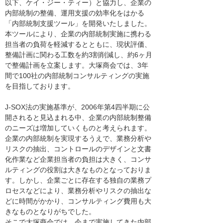
以下、ケイ・ジー・ティー）と協力し、企業の
内部統制の整備、運用支援の効率化をはかる
「内部統制支援ツール」を開発いたしました。
本ツールにより、企業の内部統制実施に携わる
担当者の負荷を軽減するとともに、現状評価、
整備計画に関わる工数を約3割削減し、約6ヶ月
で整備計画を立案します。大塚商会では、3年
間で100社の内部統制コンサルティングの実施
を目指しております。
J-SOX法の実施基準が、2006年第4四半期に公
開されると見込まれる中、企業の内部統制整備
のニーズは増加していくものと考えられます。
企業の内部統制を実現するうえで、業務分析や
リスクの抽出、コントロールのデザインと文書
化作業など企業担当者の負担は大きく、コンサ
ルティングの役割は大きなものとなっておりま
す。しかし、企業ごとに存在する独自の業務プ
ロセスなどにより、業務分析やリスクの抽出な
どに時間がかかり、コンサルティング費用も大
きなものとなりがちでした。
そこで大塚商会では、今まで実施してきた内部