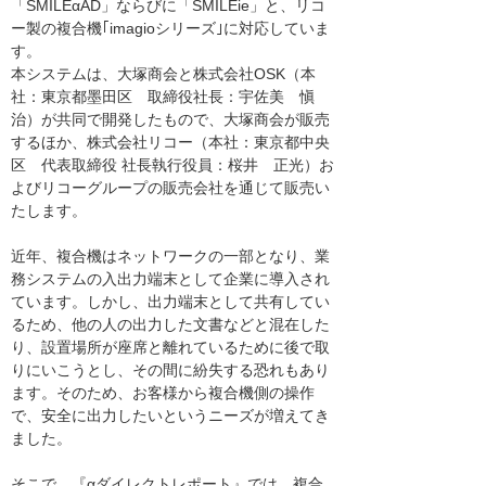
「SMILEαAD」ならびに「SMILEie」と、リコ
ー製の複合機｢imagioシリーズ｣に対応していま
す。
本システムは、大塚商会と株式会社OSK（本
社：東京都墨田区 取締役社長：宇佐美 愼
治）が共同で開発したもので、大塚商会が販売
するほか、株式会社リコー（本社：東京都中央
区 代表取締役 社長執行役員：桜井 正光）お
よびリコーグループの販売会社を通じて販売い
たします。
近年、複合機はネットワークの一部となり、業
務システムの入出力端末として企業に導入され
ています。しかし、出力端末として共有してい
るため、他の人の出力した文書などと混在した
り、設置場所が座席と離れているために後で取
りにいこうとし、その間に紛失する恐れもあり
ます。そのため、お客様から複合機側の操作
で、安全に出力したいというニーズが増えてき
ました。
そこで、『αダイレクトレポート』では、複合