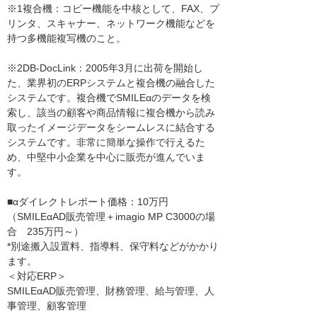
※1複合機：コピー機能を中核として、FAX、プ
リンタ、スキャナー、ネットワーク機能などを
持つ多機能複写機のこと。
※2DB-DocLink：2005年3月に出荷を開始し
た、業界初のERPシステムと複合機の融合した
システムです。複合機でSMILEαのデータを検
索し、該当の顧客や商品情報に複合機から読み
取ったイメージデータをシームレスに結合する
システムです。非常に簡単な操作で行えるた
め、中堅中小企業を中心に販売が進んでいま
す。
■αダイレクトレポート価格：10万円
（SMILEαAD販売管理＋imagio MP C3000の場
合 235万円～）
*別途搬入設置料、指導料、保守料などがかかり
ます。
＜対応ERP＞
SMILEαAD販売管理、財務管理、給与管理、人
事管理、顧客管理