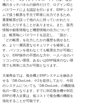
機のタッチパネルの操作だけで、ログインIDと
パスワードによる認証を行います。ERPシステ
ムで扱う帳票を手元で即座に出力できるため、
重要帳票が誤って他の人に持っていかれたり、
紛失したりすることがありません。また、販売
情報や顧客情報など機密情報の出力について
は、帳票毎にパスワードを設定し、「誰が」、
「どの帳票」を出力したかの履歴を残せるた
め、より一層高度なセキュリティを確保しま
す。パソコンを使わなくても帳票出力が可能に
なり、ERP操作の不慣れな方や、一人一台のパ
ソコンのない環境、あるいはERP端末のない環
境でも簡単に出力が可能となります。
大塚商会では、複合機とERPシステムを融合さ
せる「DB-DocLink」※2を提供しており、今回
のシステムについても「DB-DocLink」の機能強
化の一環となります。すでに対応複合機や対応
ERPの導入企業は、低コストで複合機の機能を
強化することが可能です。