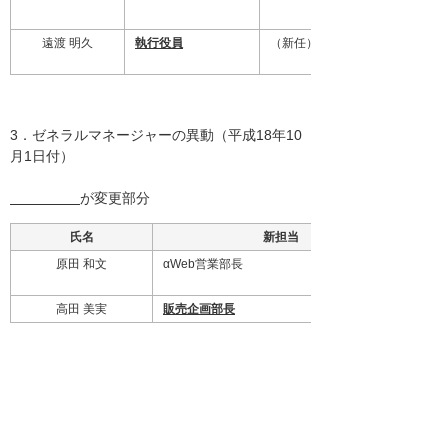
遠渡 明久
執行役員
（新任）
3．ゼネラルマネージャーの異動（平成18年10
月1日付）
が変更部分
氏名
新担当
原田 和文
αWeb営業部長
高田 美実
販売企画部長
※参考資料：平成18年10月1日付け組織図
平成18年10月1日付け組織図はこちら(PDF)