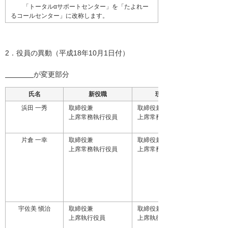
「トータルαサポートセンター」を「たよれー
るコールセンター」に改称します。
2．役員の異動（平成18年10月1日付）
が変更部分
氏名
新役職
現役職
浜田 一秀
取締役兼
取締役兼
上席常務執行役員
上席常務執行役員
片倉 一幸
取締役兼
取締役兼
上席常務執行役員
上席常務執行役員
宇佐美 愼治
取締役兼
取締役兼
上席執行役員
上席執行役員