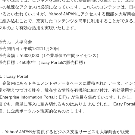
中小企業では、ビジネスを進める上での基礎情報の収集として、企業
への敏速なアクセスは必須になっています。これらのコンテンツは、日本国内
いるといわれていますが、Yahoo! JAPANにアクセスする機能を大塚商会が
に組み込むことで、充実したコンテンツを簡単に利用することができる
タルのより有効な活用を実現いたします。
販売元：大塚商会
販売開始日：平成18年11月20日
販売金額：￥300,000（1企業単位の年間ライセンス）
販売目標：450本/年（Easy Portalの販売目標）
*1：Easy Portal
企業内にあるドキュメントやデータベースに蓄積されたデータ、イン
産が増えつづける昨今、散在する情報を有機的に結び付け、有効活用す
(Enterprise Information Portal：EIP)」が注目を集めてい
面でも、簡単に導入に踏み切れるものはありませんでした。 Easy Por
軽」に企業ポータルを現実的なものとします。
2．Yahoo! JAPANが提供するビジネス支援サービスを大塚商会が販売