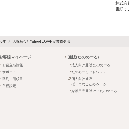
株式会
電話：03
06年
大塚商会とYahoo! JAPANが業務提携
お客様マイページ
通販(たのめーる)
お役立ち情報
法人向け通販 たのめーる
サポート
たのめーるアドバンス
契約・請求書
個人向け通販
ぱーそなるたのめーる
各種設定
介護用品通販 ケアたのめーる