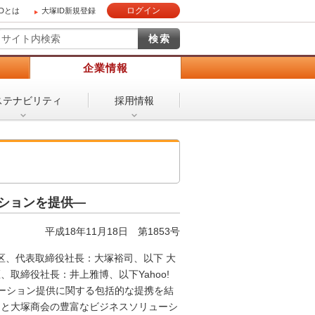
ログイン
IDとは
大塚ID新規登録
）
企業情報
ステナビリティ
採用情報
ションを提供―
平成18年11月18日
第1853号
、代表取締役社長：大塚裕司、以下 大
区、取締役社長：井上雅博、以下Yahoo!
ューション提供に関する包括的な提携を結
ービスと大塚商会の豊富なビジネスソリューシ