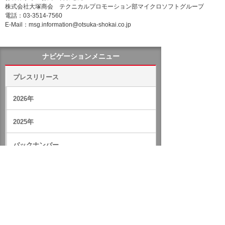
株式会社大塚商会 テクニカルプロモーション部マイクロソフトグループ
電話：03-3514-7560
E-Mail：msg.information@otsuka-shokai.co.jp
ナビゲーションメニュー
プレスリリース
2026年
2025年
バックナンバー
ホーム
企業情報
プレスリリース
2006年
企業におけるMicrosoft Windows Vista活用支援サービスを提供
開始
イベント・セミナー
お問い合わせ
ニュース・お知らせ
情報セキュリティ基本方針