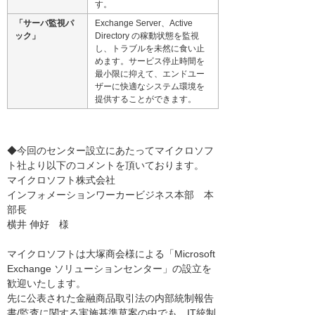
す。
「サーバ監視パ
Exchange Server、Active
ック」
Directory の稼動状態を監視
し、トラブルを未然に食い止
めます。サービス停止時間を
最小限に抑えて、エンドユー
ザーに快適なシステム環境を
提供することができます。
◆今回のセンター設立にあたってマイクロソフ
ト社より以下のコメントを頂いております。
マイクロソフト株式会社
インフォメーションワーカービジネス本部 本
部長
横井 伸好 様
マイクロソフトは大塚商会様による「Microsoft
Exchange ソリューションセンター」の設立を
歓迎いたします。
先に公表された金融商品取引法の内部統制報告
書/監査に関する実施基準草案の中でも、IT統制