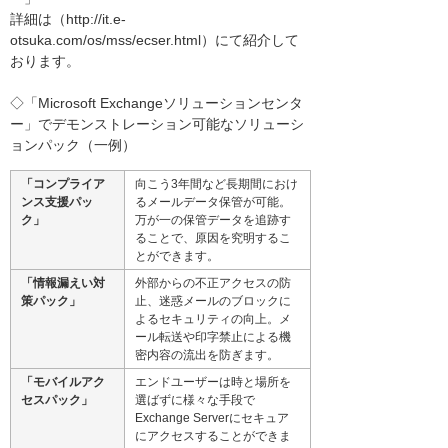
詳細は（http://it.e-
otsuka.com/os/mss/ecser.html）にて紹介して
おります。
◇「Microsoft Exchangeソリューションセンタ
ー」でデモンストレーション可能なソリューシ
ョンパック（一例）
「コンプライア
向こう3年間など長期間におけ
ンス支援パッ
るメールデータ保管が可能。
ク」
万が一の保管データを追跡す
ることで、原因を究明するこ
とができます。
「情報漏えい対
外部からの不正アクセスの防
策パック」
止、迷惑メールのブロックに
よるセキュリティの向上。メ
ール転送や印字禁止による機
密内容の流出を防ぎます。
「モバイルアク
エンドユーザーは時と場所を
セスパック」
選ばずに様々な手段で
Exchange Serverにセキュア
にアクセスすることができま