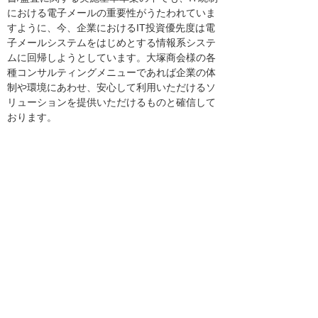
における電子メールの重要性がうたわれていま
すように、今、企業におけるIT投資優先度は電
子メールシステムをはじめとする情報系システ
ムに回帰しようとしています。大塚商会様の各
種コンサルティングメニューであれば企業の体
制や環境にあわせ、安心して利用いただけるソ
リューションを提供いただけるものと確信して
おります。
※EasyPortal
大塚商会の関連子会社である株式会社 OSK（本
社：東京都墨田区 代表取締役社長：宇佐美
愼治）が開発したポータルソリューション。
Exchange Server、Active Directoryを活用した
ビジネスツールとして、散在する情報資産の共
有、有効活用を支援し、企業競争力を高めま
す。
* Microsoft、Exchange Server は、米国