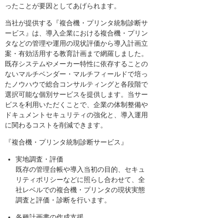
ったことが要因としてあげられます。
当社が提供する『複合機・プリンタ統制診断サ
ービス』は、導入企業における複合機・プリン
タなどの管理や運用の現状評価から導入計画立
案・有効活用する教育計画まで網羅しました。
既存システムやメーカー特性に依存することの
ないマルチベンダー・マルチフィールドで培っ
たノウハウで総合コンサルティングと各段階で
選択可能な個別サービスを提供します。当サー
ビスを利用いただくことで、企業の体制整備や
ドキュメントセキュリティの強化と、導入運用
に関わるコストを削減できます。
『複合機・プリンタ統制診断サービス』
実地調査・評価
既存の管理台帳や導入当初の目的、セキュ
リティポリシーなどに照らし合わせて、全
社レベルでの複合機・プリンタの現状実態
調査と評価・診断を行います。
各種計画書の作成支援