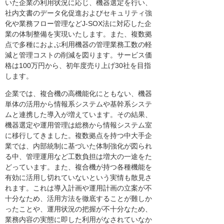
いた企業の利用状況に応じ、機器選定を行い、
社内文書のデータ化促進およびセキュリティ強
化や業務フロー管理などJ-SOX法に対応した企
業の体制整備を実現いたします。また、複数拠
点で多種におよぶ利用機器の管理業務工数の軽
減と管理コストの削減を図ります。サービス価
格は100万円から、初年度売り上げ30社を目指
します。
企業では、複合機の高機能化にともない、機器
単体の活用から情報系システムや基幹系システ
ムと連携した導入が増えています。その結果、
機器選定や運用管理は総務から情報システム室
に移行してきました。複数拠点を持つ中大手企
業では、内部統制に基づいた体制強化が図られ
る中、管理運用など工数負担は増大の一途をた
どっています。また、複合機が持つ各種機能を
有効に活用し切れていないという実情も散見さ
れます。これは導入計画や運用計画の立案が不
十分なため、活用方法を徹底することが難しか
ったことや、運用状況の把握が不十分なため、
業務内容の実態に即した利用がなされていなか