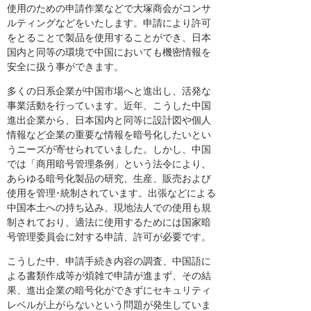
使用のための申請作業などで大塚商会がコンサ
ルティングなどをいたします。申請により許可
をとることで製品を使用することができ、日本
国内と同等の環境で中国においても機密情報を
安全に扱う事ができます。
多くの日系企業が中国市場へと進出し、活発な
事業活動を行っています。近年、こうした中国
進出企業から、日本国内と同等に設計図や個人
情報など企業の重要な情報を暗号化したいとい
うニーズが寄せられていました。しかし、中国
では「商用暗号管理条例」という法令により、
あらゆる暗号化製品の研究、生産、販売および
使用を管理･統制されています。出張などによる
中国本土への持ち込み、現地法人での使用も規
制されており、適法に使用するためには国家暗
号管理委員会に対する申請、許可が必要です。
こうした中、申請手続き内容の調査、中国語に
よる書類作成等が煩雑で申請が進まず、その結
果、進出企業の暗号化ができずにセキュリティ
レベルが上がらないという問題が発生していま