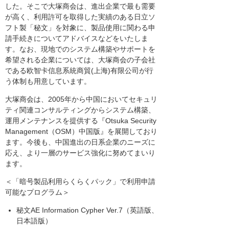
した。そこで大塚商会は、進出企業で最も需要
が高く、利用許可を取得した実績のある日立ソ
フト製「秘文」を対象に、製品使用に関わる申
請手続きについてアドバイスなどをいたしま
す。なお、現地でのシステム構築やサポートを
希望される企業については、大塚商会の子会社
である欧智卡信息系統商貿(上海)有限公司が行
う体制も用意しています。
大塚商会は、2005年から中国においてセキュリ
ティ関連コンサルティングからシステム構築、
運用メンテナンスを提供する『Otsuka Security
Management（OSM）中国版』を展開しており
ます。今後も、中国進出の日系企業のニーズに
応え、より一層のサービス強化に努めてまいり
ます。
＜「暗号製品利用らくらくパック」で利用申請
可能なプログラム＞
秘文AE Information Cypher Ver.7（英語版、
日本語版）