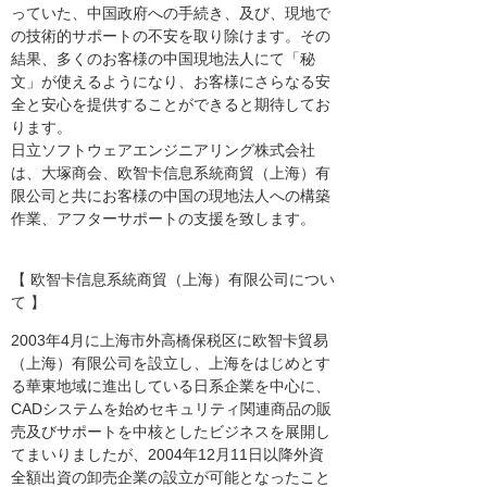
っていた、中国政府への手続き、及び、現地で
の技術的サポートの不安を取り除けます。その
結果、多くのお客様の中国現地法人にて「秘
文」が使えるようになり、お客様にさらなる安
全と安心を提供することができると期待してお
ります。
日立ソフトウェアエンジニアリング株式会社
は、大塚商会、欧智卡信息系統商貿（上海）有
限公司と共にお客様の中国の現地法人への構築
作業、アフターサポートの支援を致します。
【 欧智卡信息系統商貿（上海）有限公司につい
て 】
2003年4月に上海市外高橋保税区に欧智卡貿易
（上海）有限公司を設立し、上海をはじめとす
る華東地域に進出している日系企業を中心に、
CADシステムを始めセキュリティ関連商品の販
売及びサポートを中核としたビジネスを展開し
てまいりましたが、2004年12月11日以降外資
全額出資の卸売企業の設立が可能となったこと