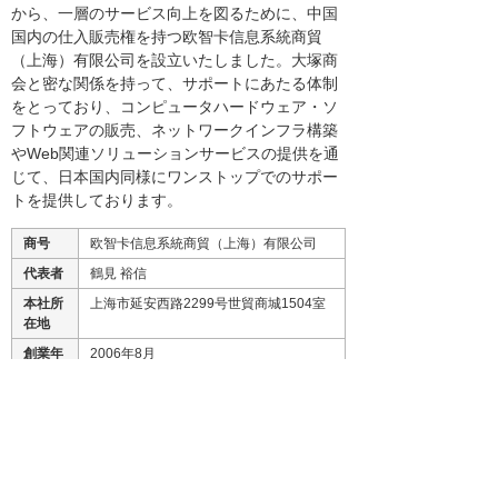
から、一層のサービス向上を図るために、中国
国内の仕入販売権を持つ欧智卡信息系統商貿
（上海）有限公司を設立いたしました。大塚商
会と密な関係を持って、サポートにあたる体制
をとっており、コンピュータハードウェア・ソ
フトウェアの販売、ネットワークインフラ構築
やWeb関連ソリューションサービスの提供を通
じて、日本国内同様にワンストップでのサポー
トを提供しております。
商号
欧智卡信息系統商貿（上海）有限公司
代表者
鶴見 裕信
本社所
上海市延安西路2299号世貿商城1504室
在地
創業年
2006年8月
月
資本金
100万米ドル（大塚商会100%出資）
（株
主）
主な事
コンピューターハードウエアとその周辺
業内容
機器、通信・事務機器、ソフトウェア及