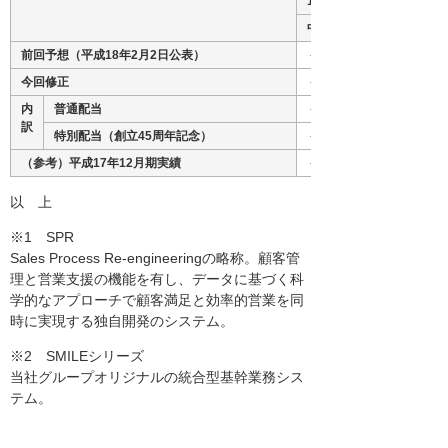
1株当たり配当金
中間期
前回予想（平成18年2月2日公表）
－
今回修正
－
内
普通配当
－
訳
特別配当（創立45周年記念）
－
（参考）平成17年12月期実績
－
以 上
※1 SPR
Sales Process Re-engineeringの略称。顧客管
理と営業支援の機能を有し、データに基づく科
学的なアプローチで顧客満足と効率的営業を同
時に実現する独自開発のシステム。
※2 SMILEシリーズ
当社グループオリジナルの統合型基幹業務シス
テム。
※3 たのめーる