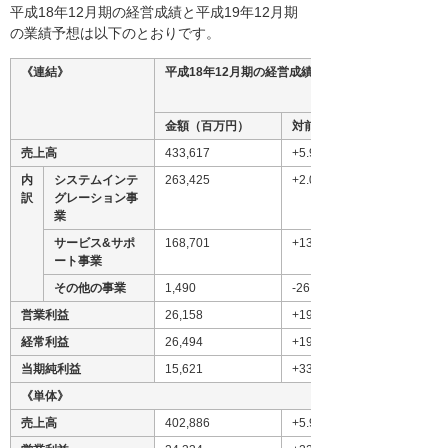
平成18年12月期の経営成績と平成19年12月期
の業績予想は以下のとおりです。
《連結》
平成18年12月期の経営成績
金額（百万円）
対前年増減率（％）
売上高
433,617
+5.9
内
システムインテ
263,425
+2.0
訳
グレーション事
業
サービス&サポ
168,701
+13.1
ート事業
その他の事業
1,490
-26.8
営業利益
26,158
+19.4
経常利益
26,494
+19.3
当期純利益
15,621
+33.0
《単体》
売上高
402,886
+5.9