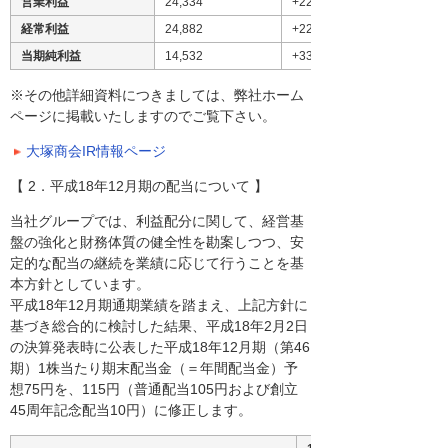
営業利益
24,334
+22.4
経常利益
24,882
+22.0
当期純利益
14,532
+33.7
※その他詳細資料につきましては、弊社ホーム
ページに掲載いたしますのでご覧下さい。
大塚商会IR情報ページ
【 2．平成18年12月期の配当について 】
当社グループでは、利益配分に関して、経営基
盤の強化と財務体質の健全性を勘案しつつ、安
定的な配当の継続を業績に応じて行うことを基
本方針としています。
平成18年12月期通期業績を踏まえ、上記方針に
基づき総合的に検討した結果、平成18年2月2日
の決算発表時に公表した平成18年12月期（第46
期）1株当たり期末配当金（＝年間配当金）予
想75円を、115円（普通配当105円および創立
45周年記念配当10円）に修正します。