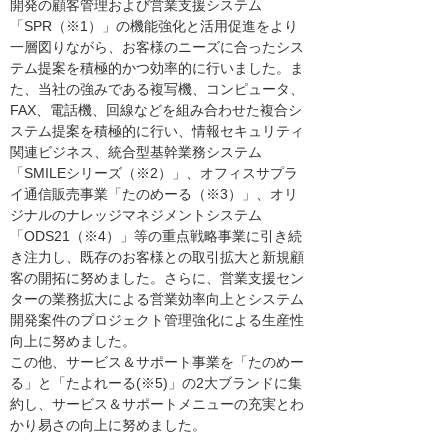
開発の顧客管理および営業支援システム
「SPR（※1）」の機能強化と活用促進をより
一層図りながら、お客様のニーズに合ったシス
テム提案を積極的かつ効率的に行いました。ま
た、当社の強みである複写機、コンピュータ、
FAX、電話機、回線などを組み合わせた複合シ
ステム提案を積極的に行い、情報セキュリティ
関連ビジネス、統合型基幹業務システム
「SMILEシリーズ（※2）」、オフィスサプラ
イ通信販売事業「たのめーる（※3）」、オリ
ジナルのナレッジマネジメントシステム
「ODS21（※4）」等の重点戦略事業に引き続
き注力し、既存のお客様との取引拡大と新規顧
客の開拓に努めました。さらに、営業支援セン
ターの業務拡大による営業効率向上とシステム
開発案件のプロジェクト管理強化による生産性
向上に努めました。
この他、サービス＆サポート事業を「たのめー
る」と「たよれーる(※5)」の2大ブランドに集
約し、サービス＆サポートメニューの充実とわ
かり易さの向上に努めました。