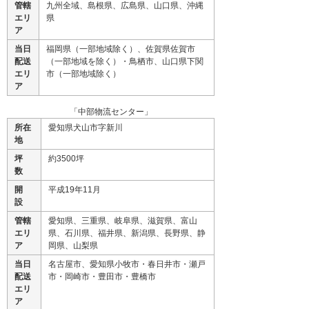
管轄
九州全域、島根県、広島県、山口県、沖縄
エリ
県
ア
当日
福岡県（一部地域除く）、佐賀県佐賀市
配送
（一部地域を除く）・鳥栖市、山口県下関
エリ
市（一部地域除く）
ア
「中部物流センター」
所在
愛知県犬山市字新川
地
坪
約3500坪
数
開
平成19年11月
設
管轄
愛知県、三重県、岐阜県、滋賀県、富山
エリ
県、石川県、福井県、新潟県、長野県、静
ア
岡県、山梨県
当日
名古屋市、愛知県小牧市・春日井市・瀬戸
配送
市・岡崎市・豊田市・豊橋市
エリ
ア