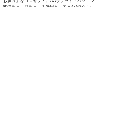
お届け」をコンセプトにOAサプライ・パソコン
関連用品・日用品・生活用品・家具などビジネ
スに必要なあらゆる資材を提供しています。価
格面、環境対応商品の充実などお客様のニーズ
に対応した商品の品揃えと、選びやすさを追求
したカタログ展開をしています。
企業のニーズは商品の充実はもちろんのこと、
作業工数や経費管理など多岐にわたります。
「たのめーる」は発注方法や購買商品の経費管
理などが可能なシステムとしても展開してまい
りました。カタログ通信販売の他に、Webを利
用した「インターネットたのめーる」、企業の
利用状況に合わせて商品の絞り込みなどカスタ
マイズが可能な「MAたのめーる」、直接材も含
めた他商材の調達がワンサイトから発注が出来
る「たのめーるプラス」などを展開していま
す。加えて、福利厚生を加味した企業内個人向
けとして「ぱーそなるたのめーる」も好調に推
移しています。
※文中に記載の製品名等固有名詞は各社の登録