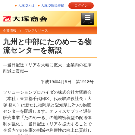
大塚IDとは
大塚ID新規登録
ログイン
メニュー
企業情報
プレスリリース
九州と中部にたのめーる物
流センターを新設
―当日配送エリアを大幅に拡大、企業内の在庫
削減に貢献―
平成19年4月5日
第1918号
ソリューションプロバイダの株式会社大塚商会
（本社：東京都千代田区、代表取締役社長：大
塚 裕司）は新たに福岡県と愛知県に2つの物流
センターを開設します。オフィスサプライ通信
販売事業「たのめーる」の地域密着型の配送体
制を強化し、当日配送エリアを拡大することで
企業内での在庫の削減や利便性の向上に貢献し