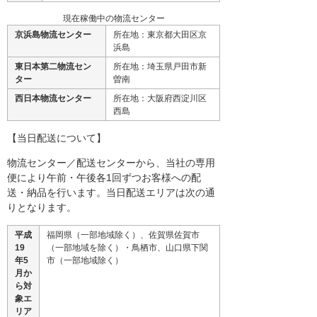
現在稼働中の物流センター
京浜島物流センター
所在地：東京都大田区京
浜島
東日本第二物流セン
所在地：埼玉県戸田市新
ター
曽南
西日本物流センター
所在地：大阪府西淀川区
西島
【当日配送について】
物流センター／配送センターから、当社の専用
便により午前・午後各1回ずつお客様への配
送・納品を行います。当日配送エリアは次の通
りとなります。
平成
福岡県（一部地域除く）、佐賀県佐賀市
19
（一部地域を除く）・鳥栖市、山口県下関
年5
市（一部地域除く）
月か
ら対
象エ
リア