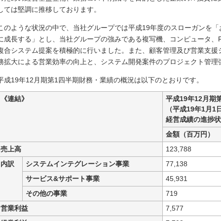
しては堅調に推移しております。
このような状況の中で、当社グループでは平成19年度のスローガンを
に成長する」とし、当社グループの強みである複写機、コンピュータ、F
複合システム提案を積極的に行いました。また、顧客管理及び営業支援
務拡大による営業効率の向上と、システム開発案件のプロジェクト管理
平成19年12月期第1四半期財務・業績の概況は以下のとおりです。
《連結》
平成19年12月期
（平成19年1月1
経営成績の進捗状
金額（百万円）
売上高
123,788
内訳
システムインテグレーション事業
77,138
サービス&サポート事業
45,931
その他の事業
719
営業利益
7,577