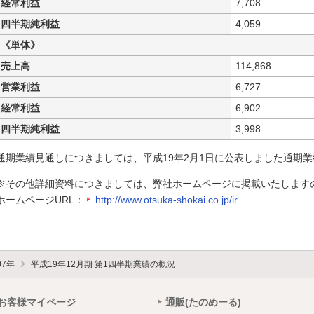
経常利益
7,708
四半期純利益
4,059
《単体》
売上高
114,868
営業利益
6,727
経常利益
6,902
四半期純利益
3,998
通期業績見通しにつきましては、平成19年2月1日に公表しました通期
※その他詳細資料につきましては、弊社ホームページに掲載いたします
ホームページURL：
http://www.otsuka-shokai.co.jp/ir
07年
平成19年12月期 第1四半期業績の概況
お客様マイページ
通販(たのめーる)