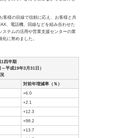
「お客様の目線で信頼に応え、お客様と共
AX、電話機、回線などを組み合わせた
システムの活用や営業支援センターの業
強化に努めました。
第1四半期
日～平成19年3月31日）
況
対前年増減率（％）
+6.0
+2.1
+12.3
+98.2
+13.7