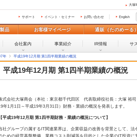
大塚
サポート
イベント・セミナー
お問い合わせ
English
製品
お客様マイページ
通販（たのめーる
会社案内
事業紹介
IR情報
サ
07年
平成19年12月期 第1四半期業績の概況
平成19年12月期 第1四半期業績の概況
株式会社大塚商会（本社：東京都千代田区 代表取締役社長：大塚 裕司）
19年1月1日～平成19年3月31日）財務・業績の概況を発表します。
【平成19年12月期 第1四半期財務・業績の概況について】
当社グループの属するIT関連業界は、企業収益の改善を背景として、法
のための経営基盤整備、業務コスト削減等を目的とした企業のIT投資に