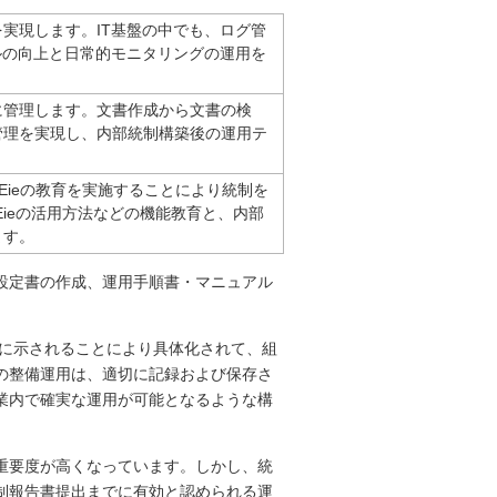
実現します。IT基盤の中でも、ログ管
ルの向上と日常的モニタリングの運用を
に管理します。文書作成から文書の検
管理を実現し、内部統制構築後の運用テ
LEieの教育を実施することにより統制を
Eieの活用方法などの機能教育と、内部
ます。
設定書の作成、運用手順書・マニュアル
内規程等に示されることにより具体化されて、組
の整備運用は、適切に記録および保存さ
業内で確実な運用が可能となるような構
重要度が高くなっています。しかし、統
制報告書提出までに有効と認められる運