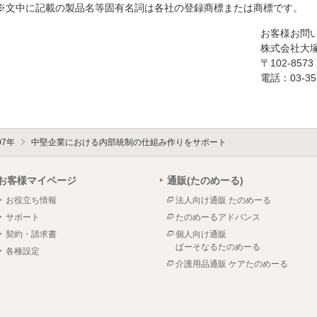
※文中に記載の製品名等固有名詞は各社の登録商標または商標です。
お客様お問
株式会社大
〒102-85
電話：03-351
07年
中堅企業における内部統制の仕組み作りをサポート
お客様マイページ
通販(たのめーる)
お役立ち情報
法人向け通販 たのめーる
サポート
たのめーるアドバンス
契約・請求書
個人向け通販
ぱーそなるたのめーる
各種設定
介護用品通販 ケアたのめーる