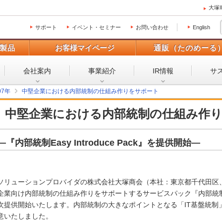
大塚
サポート
イベント・セミナー
お問い合わせ
English
製品
お客様マイページ
通販（たのめーる
会社案内
事業紹介
IR情報
サ
07年
中堅企業における内部統制の仕組み作りをサポート
中堅企業における内部統制の仕組み作
―『内部統制Easy Introduce Pack』を提供開始―
ソリューションプロバイダの株式会社大塚商会（本社：東京都千代田区
企業向け内部統制の仕組み作りをサポートするサービスパック『内部統制Easy I
次提供開始いたします。内部統制の大きなポイントとなる「IT基盤統制
意いたしました。