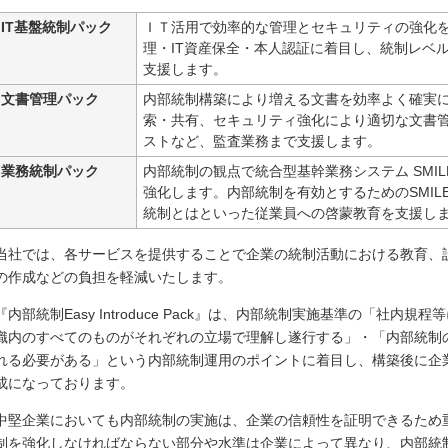
IT基盤統制パック
ＩＴ活用で効率的な管理とセキュリティの強化を
理・IT資産保全・本人認証に着目し、統制レベ
支援します。
文書管理パック
内部統制構築により増える文書を効率よく確実
索・共有、セキュリティ強化により適切な文書
ストなど、監査業務まで支援します。
業務統制パック
内部統制の観点で統合型基幹業務システム SMI
強化します。内部統制を有効とするためのSMIL
統制とはといった従業員への啓蒙教育を支援し
当社では、各サービスを提供することで企業の統制活動における教育、
の作成などの負担を軽減いたします。
『内部統制Easy Introduce Pack』は、内部統制実施基準の「社
織内のすべてのものがそれぞれの立場で理解し遂行する」・「内部統制
れる必要がある」という内部統制運用のポイントに着目し、構築後に企
成になっております。
中堅企業においても内部統制の実施は、企業の信頼性を証明できるため
制を強化しなければならない部分や水準は企業によって異なり、内部統