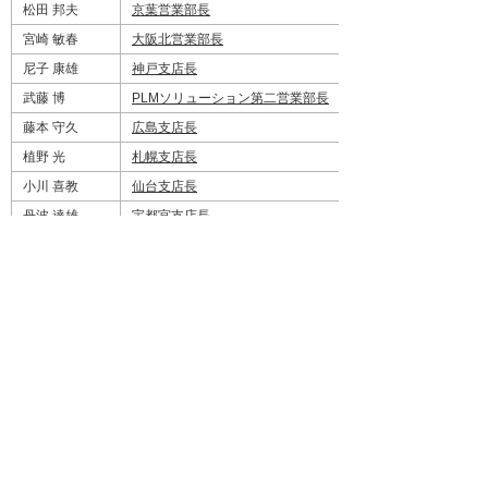
松田 邦夫
京葉営業部長
宮崎 敏春
大阪北営業部長
尼子 康雄
神戸支店長
武藤 博
PLMソリューション第二営業部長
藤本 守久
広島支店長
植野 光
札幌支店長
小川 喜教
仙台支店長
丹波 達雄
宇都宮支店長
※参考資料として、平成19年7月1日付組織図を
添付します。
平成19年7月1日付組織図(PDF) [16KB]
ナビゲーションメニュー
プレスリリース
2026年