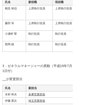
氏名
新役職
現役職
鶴見 裕信
上席執行役員
上席執行役員
藤田 等
上席執行役員
上席執行役員
小瀬村 聖
執行役員
執行役員
西岡 績
執行役員
執行役員
3．ゼネラルマネージャーの異動（平成19年7月
1日付）
が変更部分
氏名
新担当
木村 和夫
多摩営業部長
伊藤 憲次
埼玉営業部長