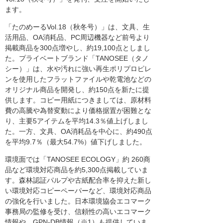
ます。
「たのめーるVol.18（秋冬号）」は、文具、生
活用品、OA消耗品、PC周辺機器など前号より
掲載商品を300点増やし、約19,100点としまし
た。プライベートブランド「TANOSEE（タノ
シー）」は、水や汚れに強い再生ポリプロピレ
ンを使用したフラットファイルや乾電池などの
オリジナル商品を開発し、約150点を新たに提
供します。コピー用紙につきましては、原材料
費の高騰や為替変動により価格据置が困難とな
り、主要5アイテムを平均14.3％値上げしまし
た。一方、文具、OA消耗品を中心に、約490点
を平均9.7％（最大54.7%）値下げしました。
環境面では「TANOSEE ECOLOGY」約 260商
品など環境対応商品を約5,300点掲載していま
す。森林認証パルプや古紙配合率を抑えた新し
い環境対応コピーペーパーなど、環境対応商品
の強化を行いました。日本環境協会エコマーク
事務局の監修を受け、信頼性の高いエコマーク
情報や、GPN-DB情報（※1）も提供していま