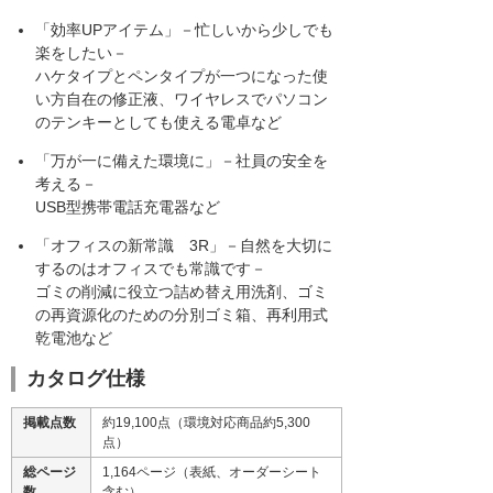
「効率UPアイテム」－忙しいから少しでも
楽をしたい－
ハケタイプとペンタイプが一つになった使
い方自在の修正液、ワイヤレスでパソコン
のテンキーとしても使える電卓など
「万が一に備えた環境に」－社員の安全を
考える－
USB型携帯電話充電器など
「オフィスの新常識 3R」－自然を大切に
するのはオフィスでも常識です－
ゴミの削減に役立つ詰め替え用洗剤、ゴミ
の再資源化のための分別ゴミ箱、再利用式
乾電池など
カタログ仕様
掲載点数
約19,100点（環境対応商品約5,300
点）
総ページ
1,164ページ（表紙、オーダーシート
数
含む）