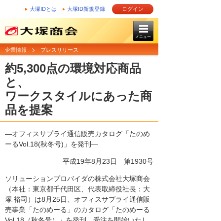
大塚IDとは
大塚ID新規登録
ログイン
メニュー
企業情報
プレスリリース
約5,300点の環境対応商品
と、
ワークスタイルにあった商
品を提案
―オフィスサプライ通信販売カタログ「たのめ
ーるVol.18(秋冬号)」を発刊―
平成19年8月23日
第1930号
ソリューションプロバイダの株式会社大塚商会
（本社：東京都千代田区、代表取締役社長：大
塚 裕司）は8月25日、オフィスサプライ通信販
売事業「たのめーる」のカタログ「たのめーる
Vol.18（秋冬号）」を発刊、受注を開始いたし