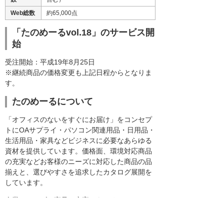
Web総数
約65,000点
「たのめーるvol.18」のサービス開
始
受注開始：平成19年8月25日
※継続商品の価格変更も上記日程からとなりま
す。
たのめーるについて
「オフィスのないをすぐにお届け」をコンセプ
トにOAサプライ・パソコン関連用品・日用品・
生活用品・家具などビジネスに必要なあらゆる
資材を提供しています。価格面、環境対応商品
の充実などお客様のニーズに対応した商品の品
揃えと、選びやすさを追求したカタログ展開を
しています。
企業のニーズは商品の充実はもちろんのこと、
作業工数や経費管理など多岐にわたります。
「たのめーる」は発注方法や購買商品の経費管