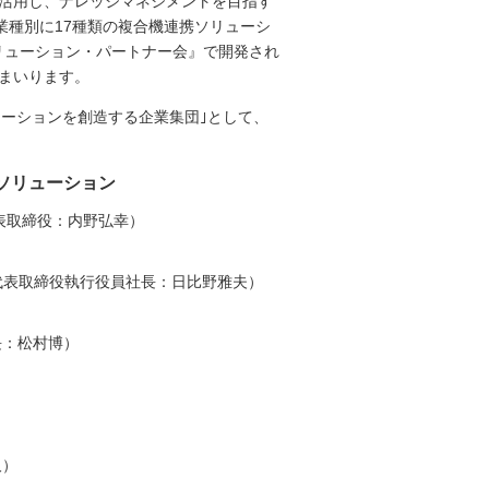
を活用し、ナレッジマネジメントを目指す
業種別に17種類の複合機連携ソリューシ
ソリューション・パートナー会』で開発され
てまいります。
ーションを創造する企業集団｣として、
ソリューション
表取締役：内野弘幸）
代表取締役執行役員社長：日比野雅夫）
長：松村博）
久）