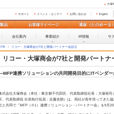
大塚
サポート
イベント・セミナー
お問い合わせ
English
製品
お客様マイページ
通販（たのめーる
会社案内
事業紹介
IR情報
サ
07年
リコー・大塚商会が7社と開発パートナー会設立
リコー・大塚商会が7社と開発パートナ
―MFP連携ソリューションの共同開発目的にITベンダ
株式会社大塚商会（本社：東京都千代田区、代表取締役社長：大塚裕司
区、代表取締役 社長執行役員：近藤史朗）は、両社が長年培ってきた協
社と共同で『MFP（※1）連携ソリューション・パートナー会』を9月2