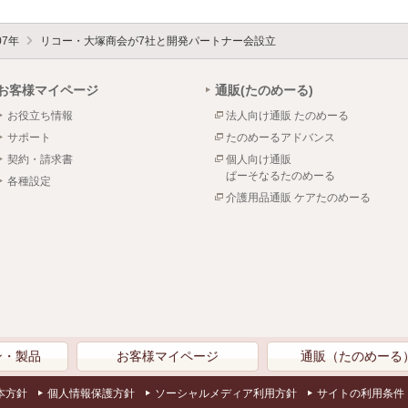
07年
リコー・大塚商会が7社と開発パートナー会設立
お客様マイページ
通販(たのめーる)
お役立ち情報
法人向け通販 たのめーる
サポート
たのめーるアドバンス
契約・請求書
個人向け通販
ぱーそなるたのめーる
各種設定
介護用品通販 ケアたのめーる
ン・製品
お客様マイページ
通販（たのめーる
本方針
個人情報保護方針
ソーシャルメディア利用方針
サイトの利用条件