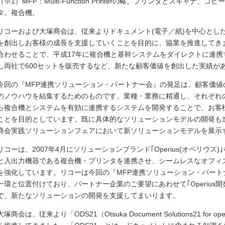
（※1）MFP：Multi-Function Printerの略。プリンタとスキャ
タ。複合機。
リコーおよび大塚商会は、従来よりドキュメント(電子／紙)を中心とし
を創出しお客様の成長を支援していくことを目的に、協業を推進してき
合わせることで、平成17年に複合機と基幹システムをダイレクトに連携するシ
し両社で600セットを販売するなど、新たな顧客価値を創出した実績が
今回の『MFP連携ソリューション・パートナー会』の発足は、顧客価値
のノウハウを結集するためのものです。業種・業務に精通し、それぞれ
ら複合機とシステムを有効に連携するシステムを開発することで、お客
ことを目的としています。既に具体的なソリューションモデルの開発も
商会実践ソリューションフェアにおいて新ソリューションモデルを展示
リコーは、2007年4月にソリューションブランド｢Operius(オペリウ
と入出力機器である複合機・プリンタを連携させ、シームレスなオフィ
を強化しています。リコーは今回の『MFP連携ソリューション・パー
一環と位置付けており、パートナー企業のご要望にあわせて｢Operius
で、新たなソリューションの開発を支援してまいります。
大塚商会は、従来より「ODS21（Otsuka Document Solutions21 for op