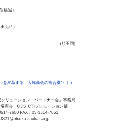
：岩橋誠）
本田克己）
(順不同)
ルを変革する 大塚商会の複合機ソリュ
携ソリューション・パートナー会』事務局
塚商会 ODS･CTIプロモーション部
14-7650 FAX：03-3514-7651
S21@otsuka-shokai.co.jp