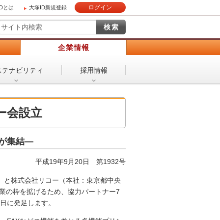
ログイン
IDとは
大塚ID新規登録
）
企業情報
ステナビリティ
採用情報
ー会設立
ーが集結―
平成19年9月20日
第1932号
）と株式会社リコー（本社：東京都中央
業の枠を拡げるため、協力パートナー7
0日に発足します。