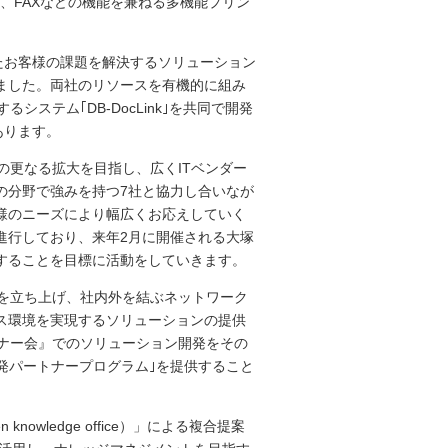
ナ、コピー、FAXなどの機能を兼ねる多機能プリン
たお客様の課題を解決するソリューション
ました。両社のリソースを有機的に組み
ステム｢DB-DocLink｣を共同で開発
あります。
の更なる拡大を目指し、広くITベンダー
の分野で強みを持つ7社と協力し合いなが
様のニーズにより幅広くお応えしていく
進行しており、来年2月に開催される大塚
することを目標に活動をしていきます。
ス)｣を立ち上げ、社内外を結ぶネットワーク
ス環境を実現するソリューションの提供
トナー会』でのソリューション開発をその
開発パートナープログラム｣を提供すること
en knowledge office）」による複合提案