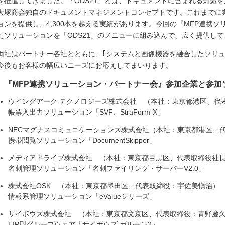
を推進してきました。「ODS21」とは、ドキュメントに含まれる知識
大塚商会独自のドキュメントマネジメントコンセプトです。これまでに
ョンを提供し、4,300本を越える実績があります。今回の『MFP連携
たソリューションを「ODS21」のメニューに組み込んで、広く提供し
両社はパートナー各社とともに、｢システムと画像機器を融合したソリュ
今後もお客様の幅広いニーズにお応えしてまいります。
『MFP連携ソリューション・パートナー会』参加企業と参加
ウイングアーク テクノロジーズ株式会社 （本社：東京都港区、代
帳票入出力ソリューション「SVF、StraForm-X」
NECマグナスコミュニケーションズ株式会社（本社：東京都港区、
携帯閲覧ソリューション「DocumentSkipper」
メディアドライブ株式会社 （本社：東京都目黒区、代表取締役社
名刺管理ソリューション「名刺ファイリング・サーバーV2.0」
株式会社OSK （本社：東京都墨田区、代表取締役：宇佐美愼治）
情報系管理ソリューション「eValueシリーズ」
サイボウズ株式会社 （本社：東京都文京区、代表取締役：青野慶
EIP型グループウェア「サイボウズ ガルーン2」