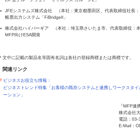
JFEシステムズ株式会社 （本社：東京都墨田区、代表取締役社長
帳票出力システム「FiBridgeII」
株式会社ハイパーギア （本社：埼玉県さいたま市、代表取締役：
MFP向けESA開発
＊文中に記載の製品名等固有名詞は各社の登録商標または商標です。
関連リンク
ビジネスお役立ち情報：
ビジネストレンド特集「お客様の既存システムと連携しワークスタイ
ーション」
『MFP連
株式会社大
電話：03-35
E-Mail：OD