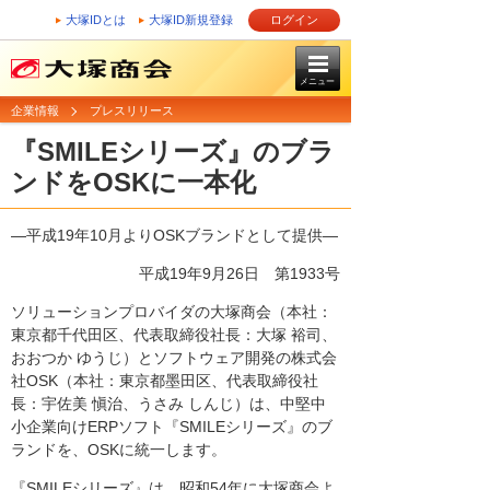
大塚IDとは
大塚ID新規登録
ログイン
メニュー
企業情報
プレスリリース
『SMILEシリーズ』のブラ
ンドをOSKに一本化
―平成19年10月よりOSKブランドとして提供―
平成19年9月26日
第1933号
ソリューションプロバイダの大塚商会（本社：
東京都千代田区、代表取締役社長：大塚 裕司、
おおつか ゆうじ）とソフトウェア開発の株式会
社OSK（本社：東京都墨田区、代表取締役社
長：宇佐美 愼治、うさみ しんじ）は、中堅中
小企業向けERPソフト『SMILEシリーズ』のブ
ランドを、OSKに統一します。
『SMILEシリーズ』は、昭和54年に大塚商会よ