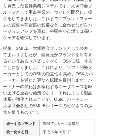
り発売した基幹業務システムです。大塚商会グ
ループとして重点事業の一つとして開発し、提
供をしてきました。これまでにプラットフォー
ムの変更や商習慣の変遷などに合わせながらバ
ージョンアップを重ね、中堅中小市場では高い
シェアを確保しています。
従来、SMILE＝大塚商会ブランドとして公表し
てまいりましたが、開発元がブランドを所有す
るというあるべき姿にすべく、OSKに統一する
ことになりました。これにより、ソフト開発メ
ーカーとしてのOSKの独立性を高め、OSKのパ
ートナーを通じた更なる拡販を目指します。パ
ートナーの強化は多様化するユーザニーズを吸
い上げる重要な施策であり、それによって製品
体系が強化されることで、OSK、パートナー、
大塚商会各社のSMILEシリーズのビジネスの拡
大を狙うものです。
統一するブランド
SMILEシリーズ各製品
統一化する日
平成19年10月1日