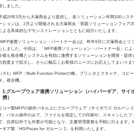
発しました。
平成20年3月から大塚商会より提供し、各ソリューション年間100シス
ーションは、2月より開催される大塚商会「実践ソリューションフェア2
による具体的なデモンストレーションとともに紹介いたします。
｢MFP連携ソリューション・パートナー会｣は、昨年9月に大塚商会とリ
たしました。今回は、「MFP連携ソリューション・パートナー会」に
今後も複合機とシステムを有効に連携するソリューションを開発・提供
社程度まで拡大し、さらに幅広くお客様のニーズにお応えしてまいりま
（※1）MFP：Multi-Function Printerの略。プリンタとスキャ
タ。複合機。
1.グループウェア連携ソリューション（ハイパーギア、サイ
携）
リコー製MFPの操作パネル上にグループウェア（サイボウズ ガルーン 
す。パネル操作のみで、ファイルを指定しての印刷や、スキャンしたフ
で、自席以外でも作業が可能となり、文書管理業務を手軽に行えます。
ーギア製「HG/Pscan for ガルーン 2」を利用いたします。