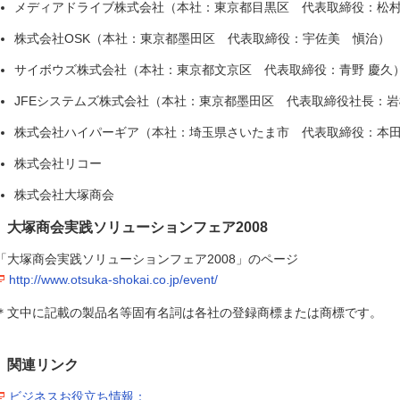
メディアドライブ株式会社（本社：東京都目黒区 代表取締役：松村
株式会社OSK（本社：東京都墨田区 代表取締役：宇佐美 愼治）
サイボウズ株式会社（本社：東京都文京区 代表取締役：青野 慶久
JFEシステムズ株式会社（本社：東京都墨田区 代表取締役社長：
株式会社ハイパーギア（本社：埼玉県さいたま市 代表取締役：本
株式会社リコー
株式会社大塚商会
大塚商会実践ソリューションフェア2008
「大塚商会実践ソリューションフェア2008」のページ
http://www.otsuka-shokai.co.jp/event/
＊文中に記載の製品名等固有名詞は各社の登録商標または商標です。
関連リンク
ビジネスお役立ち情報：