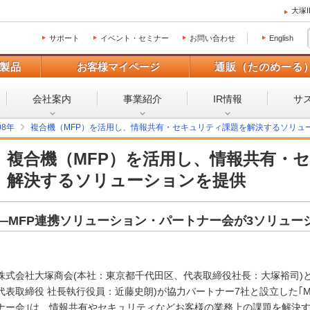
大塚
サポート
イベント・セミナー
お問い合わせ
English
製品
お客様マイページ
通販（たのめーる
会社案内
事業紹介
IR情報
サ
08年
複合機（MFP）を活用し、情報共有・セキュリティ課題を解決するソリュ
複合機（MFP）を活用し、情報共有・
解決するソリューションを提供
―MFP連携ソリューション・パートナー会が3ソリュー
株式会社大塚商会(本社：東京都千代田区、代表取締役社長：大塚裕司)
代表取締役 社長執行役員：近藤史朗)が協力パートナー7社と設立した｢M
ナー会｣は、情報共有やセキュリティなどお客様の業務上の課題を解決す