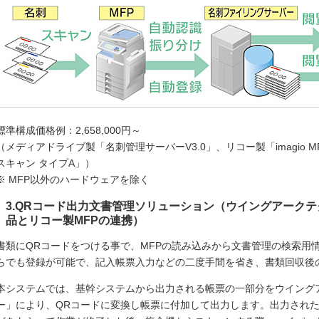
標準構成価格例：2,658,000円～
（メディアドライブ製「名刺管理サーバーV3.0」、リコー製「imagio MP 
スキャン タイプA」）
※ MFP以外のハードウェアを除く
3.QRコード出力文書管理ソリューション（ウイングアーク
品とリコー製MFPの連携）
書類にQRコードをつける事で、MFPの読み込みから文書管理の検索用
らでも登録が可能で、記入帳票入力などの二度手間を省き、書類回収後
本システムでは、基幹システムから出力される帳票の一部分をウイングアー
ー」により、QRコードに変換し帳票に付加して出力します。出力され