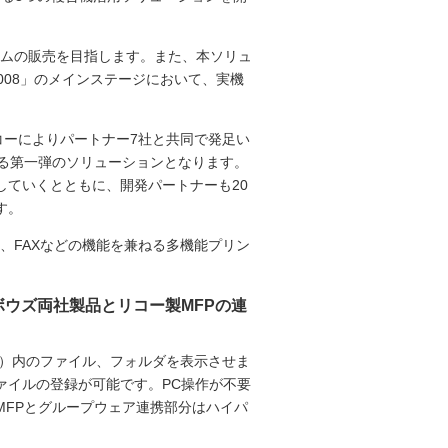
テムの販売を目指します。また、本ソリュ
008」のメインステージにおいて、実機
コーによりパートナー7社と共同で発足い
よる第一弾のソリューションとなります。
していくとともに、開発パートナーも20
す。
ナ、コピー、FAXなどの機能を兼ねる多機能プリン
ボウズ両社製品とリコー製MFPの連
2）内のファイル、フォルダを表示させま
ァイルの登録が可能です。PC操作が不要
MFPとグループウェア連携部分はハイパ