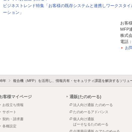
ビジネストレンド特集「お客様の既存システムと連携しワークスタイ
ーション」
お客
MF
株式会
電話：0
お
08年
複合機（MFP）を活用し、情報共有・セキュリティ課題を解決するソリュ
お客様マイページ
通販(たのめーる)
お役立ち情報
法人向け通販 たのめーる
サポート
たのめーるアドバンス
契約・請求書
個人向け通販
ぱーそなるたのめーる
各種設定
介護用品通販 ケアたのめーる