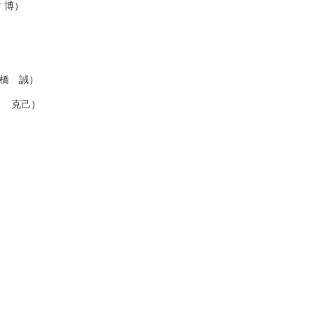
 博）
）
岩橋 誠）
田 克己）