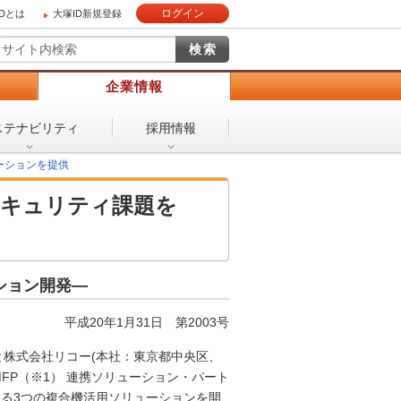
ログイン
IDとは
大塚ID新規登録
）
企業情報
ステナビリティ
採用情報
ーションを提供
セキュリティ課題を
ション開発―
平成20年1月31日
第2003号
と株式会社リコー(本社：東京都中央区、
FP（※1） 連携ソリューション・パート
る3つの複合機活用ソリューションを開