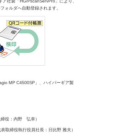
「HG/PscanServPro」により、
のフォルダへ自動登録されます。
o MP C4500SP」、ハイパーギア製
取締役：内野 弘幸）
代表取締役執行役員社長：日比野 雅夫）