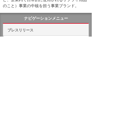
のこと）事業の中核を担う事業ブランド。
ナビゲーションメニュー
プレスリリース
2026年
2025年
バックナンバー
ホーム
企業情報
プレスリリース
2008年
東京2016招致のオフィシャルパートナーに
イベント・セミナー
お問い合わせ
ニュース・お知らせ
情報セキュリティ基本方針
個人情報保護方針
ソーシャルメディア利用方針
サイトの利用条件
ヘルプ