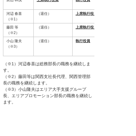
河辺 春喜
（退任）
上席執行役員
（※1）
藤田 等
（退任）
上席執行役員
（※2）
小山 隆夫
（退任）
執行役員
（※3）
（※1）河辺春喜は総務部長の職務を継続しま
す。
（※2）藤田等は関西支社長代理、関西管理部
長の職務を継続します。
（※3）小山隆夫はエリア大手支援グループ
長、エリアプロモーション部長の職務を継続し
ます。
ナビゲーションメニュー
プレスリリース