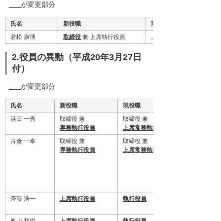
が変更部分
氏名
新役職
現役職
若松 康博
取締役
兼 上席執行役員
上席執行役員
2.役員の異動（平成20年3月27日
付）
が変更部分
氏名
新役職
現役職
浜田 一秀
取締役 兼
取締役 兼
専務執行役員
上席常務執行役員
片倉 一幸
取締役 兼
取締役 兼
専務執行役員
上席常務執行役員
斉藤 浩一
上席執行役員
執行役員
奥山 和悦
上席執行役員
執行役員