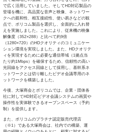
で広く活用していました。そしてHD対応製品の
登場を機に、高品質な音声と映像、ネットワー
クへの親和性、相互接続性、使い易さなどの観
点で、ポリコム製品を選択し、全面的に入れ替
えを実施しました。これにより、従来機の映像
解像度（352×288）と比べて約9倍
（1280×720）のHDクオリティのコミュニケー
ション環境を実現しました。また、HDクオリテ
ィを実現するために必要な通信帯域（1拠点当
たり約1Mbps）を確保するため、信頼性の高い
光回線をアクセス回線として採用し、基幹系ネ
ットワークとは切り離したビデオ会議専用のネ
ットワークを構築しました。
今後、大塚商会とポリコムでは、企業・団体各
社に対してHD対応ビデオ会議システムの画質や
操作性を実体験できるオープンスペース（予約
制）を提供します。
また、ポリコムのプラチナ認定販売代理店
（※1）である大塚商会は、社内での構築、運
用の経験とノウハウをもとに、顧客に対するビ