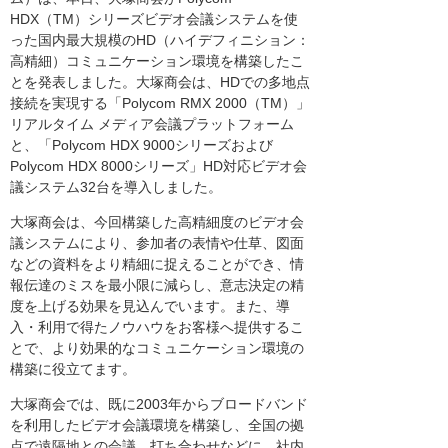
HDX（TM）シリーズビデオ会議システムを使
った国内最大規模のHD（ハイデフィニション：
高精細）コミュニケーション環境を構築したこ
とを発表しました。大塚商会は、HDでの多地点
接続を実現する「Polycom RMX 2000（TM）」
リアルタイム メディア会議プラットフォーム
と、「Polycom HDX 9000シリーズおよび
Polycom HDX 8000シリーズ」HD対応ビデオ会
議システム32台を導入しました。
大塚商会は、今回構築した高精細度のビデオ会
議システムにより、参加者の表情や仕草、図面
などの資料をより精細に捉えることができ、情
報伝達のミスを最小限に減らし、意志決定の精
度を上げる効果を見込んでいます。また、導
入・利用で得たノウハウをお客様へ提供するこ
とで、より効果的なコミュニケーション環境の
構築に役立てます。
大塚商会では、既に2003年からブロードバンド
を利用したビデオ会議環境を構築し、全国の拠
点で遠隔地との会議、打ち合わせなどに、社内