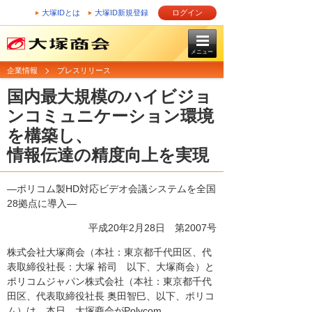
大塚IDとは
大塚ID新規登録
ログイン
メニュー
企業情報
プレスリリース
国内最大規模のハイビジョ
ンコミュニケーション環境
を構築し、
情報伝達の精度向上を実現
―ポリコム製HD対応ビデオ会議システムを全国
28拠点に導入―
平成20年2月28日
第2007号
株式会社大塚商会（本社：東京都千代田区、代
表取締役社長：大塚 裕司 以下、大塚商会）と
ポリコムジャパン株式会社（本社：東京都千代
田区、代表取締役社長 奥田智巳、以下、ポリコ
ム）は、本日、大塚商会がPolycom