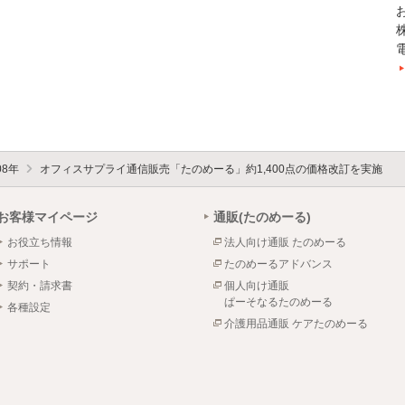
電
08年
オフィスサプライ通信販売「たのめーる」約1,400点の価格改訂を実施
お客様マイページ
通販(たのめーる)
お役立ち情報
法人向け通販 たのめーる
サポート
たのめーるアドバンス
契約・請求書
個人向け通販
ぱーそなるたのめーる
各種設定
介護用品通販 ケアたのめーる