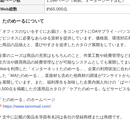
総ページ数
1,164ページ（表紙、オーダーシート含む）
Web総数
約65,000点
たのめーるについて
「オフィスのないをすぐにお届け」をコンセプトにOAサプライ・パソ
どビジネスに必要なあらゆる資材を提供しています。価格面、環境対応
た商品の品揃えと、選びやすさを追求したカタログ展開をしています。
企業のニーズは商品の充実はもちろんのこと、作業工数や経費管理など
注方法や購買商品の経費管理などが可能なシステムとしても展開してま
Webを利用した「インターネットたのめーる」、企業の利用状況に合わ
した「MAたのめーる」、直接材も含めた他商材の調達がワンサイトか
を展開しています。また、福利厚生を加味した企業内個人向けの「ぱー
3,500点を掲載した介護用品カタログ「ケアたのめーる」などサービス
「たのめーる」のホームページ
https://www.tanomail.com/
＊文中に記載の製品名等固有名詞は各社の登録商標または商標です。