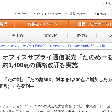
大塚
サポート
イベント・セミナー
お問い合わせ
English
製品
お客様マイページ
通販（たのめーる
会社案内
事業紹介
IR情報
サ
08年
オフィスサプライ通信販売「たのめーる」約1400点の価格改訂を実施
オフィスサプライ通信販売「たのめー
約1,400点の価格改訂を実施
―「たの割」「たの割MIX」対象を1,200点に増加したカ
夏号）」を発刊―
ソリューションプロバイダの株式会社大塚商会（本社：東京都千代田区