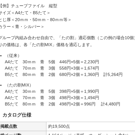
【例】チューブファイル 縦型
サイズ＜A4たて・B5たて＞
とじ厚＜20ｍｍ・50ｍｍ・80ｍｍ等＞
カラー＜青・シルバー＞
グループ内組み合わせ自由で、「たの割」適応個数（この例の場合10個
りの価格は、各「たの割MIX」価格を適応します。
（従来）
A4たて 30ｍｍ 青 5個 446円×5個＝2,230円
A4たて 70ｍｍ 青 3個 558円×3個＝1,674円
B5たて 80ｍｍ 青 2個 680円×2個＝1,360円 計5,264円
（たの割MIX）
A4たて 30ｍｍ 青 5個 398円×5個＝1,990円
A4たて 70ｍｍ 青 3個 498円×3個＝1,494円
B5たて 80ｍｍ 青 2個 498円×2個＝996円 計4,480円
カタログ仕様
掲載点数
約19,500点