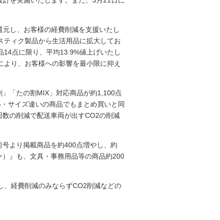
改訂を実施いたします。また、3月21日に
を還元し、お客様の経費削減を支援いたし
スティク製品から生活用品に拡大してお
4点に限り、平均13.9%値上げいたし
により、お客様への影響を最小限に抑え
」「たの割MIX」対応商品が約1,100点
違い・サイズ違いの商品でもまとめ買いと同
回数の削減で配送車両が出すCO2の削減
号より掲載商品を約400点増やし、約
シー）』も、文具・事務用品等の商品約200
、経費削減のみならずCO2削減などの