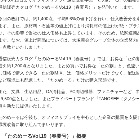
20年3月10日よりオフィスサプライ通信販売事業「たのめーる」の価格
通信販売カタログ「たのめーるVol.19（春夏号）」を発刊いたします。
今回の改訂では、約1,400点、平均8.6%の値下げを行い、仕入改善分
ます。また、原材料・石油等の値上げにより消耗材の値上げが紙・プラ
り、その影響で当社の仕入価格も上昇しています。そのため、紙関連商品1
ます。なお、値上げ商品については、大塚商会グループ全体の企業努力
た点数といたしました。
通信販売カタログ「たのめーるVol.19（春夏号）」では、お得な「たの割
増え約1,200点となりました。まとめ買いでお得な「たの割」と、色
じ価格で購入できる「たの割MIX」は、価格メリットだけでなく、配送
など環境にも配慮した、「たのめーる」だけの購入形態です。
また、文具、生活用品、OA消耗品、PC周辺機器、ファニチャーなど、前
19,500点としました。またプライベートブランド『TANOSEE（タノ
点を新たに提供いたします。
たのめーるは今後も、オフィスサプライを中心とした企業の購買を支援し
環境改善に取り組んでまいります。
「たのめーるVol.19（春夏号）」概要