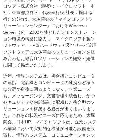
ロソフト株式会社（略称：マイクロソフト、本
社：東京都渋谷区、代表執行役 社長：樋口 泰
行）の3社は、大塚商会の「マイクロソフトソ
リューションセンター」におけるWindows
Server（R） 2008を核としたデモンストレーシ
ョン環境の構築に協力し、マイクロソフト製ソ
フトウェア、HP製ハードウェア及びサーバ管理
ソフトウェアに大塚商会のソリューションを組
み合わせた総合ITソリューションの提案・提供
に関して協業いたします。
近年、情報システムは、複合機とコンピュータ
の連携、電話機とコンピュータの連携など様々
な分野が密接に関るようになり、企業ニーズ
も、メッセージング、文書管理を統合し、かつ
セキュリティや内部統制に配慮した複合型のソ
リューションを構築する必要が出てまいりまし
た。これらの状況やニーズに応えるため、大塚
商会、日本HP、マイクロソフトは、企業システ
ム構築において実効的な検証が可能な設備を設
置し、情報系システム・コミュニケーションシ