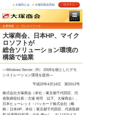
大塚IDとは
大塚ID新規登録
ログイン
メニュー
企業情報
プレスリリース
大塚商会、日本HP、マイク
ロソフトが
総合ソリューション環境の
構築で協業
―Windows Server（R） 2008を核としたデモ
ンストレーション環境を提供―
平成20年4月14日
第2013号
株式会社大塚商会（本社：東京都千代田区、代
表取締役社長：大塚 裕司 以下、大塚商会）、
日本ヒューレット・パッカード株式会社（略
称：日本HP、本社：東京都千代田区、代表取締
役 社長執行役員：小出 伸一）、およびマイク