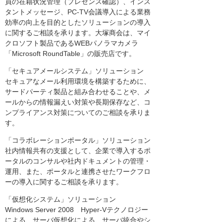
員の在籍状況管理（プレゼンス確認）、インス
タントメッセージ、PC-TV会議導入による業務
効率の向上を目的としたソリューションの導入
に関するご相談を承ります。大塚商会は、マイ
クロソフト製品であるWEBパノラマカメラ
「Microsoft RoundTable」の販売店です。
「セキュアメールシステム」ソリューション
セキュアなメール利用環境を構築するために、
サードパーティ製品と組み合わせることや、メ
ールからの情報漏えい対策や長期保存など、コ
ンプライアンス対策についてのご相談を承りま
す。
「コラボレーションポータル」ソリューション
社内情報共有の支援として、企業で導入するポ
ータルのコンサルや社内ドキュメントの管理・
運用、また、ポータルと連携させたワークフロ
ーの導入に関するご相談を承ります。
「仮想化システム」ソリューション
Windows Server 2008 Hyper-Vテクノロジー
による、サーバ仮想化による、サーバ統合やシ