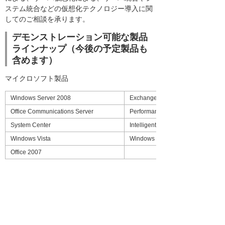
ステム統合などの仮想化テクノロジー導入に関
してのご相談を承ります。
デモンストレーション可能な製品
ラインナップ（今後の予定製品も
含めます）
マイクロソフト製品
Windows Server 2008
Exchange Server
Office Communications Server
Performance Point Server
System Center
Intelligent Application Gateway
Windows Vista
Windows Mobile
Office 2007
日本HP製品
「HP BladeSystem c-
「HP ProLiant BLシリー
Class」
ズ」