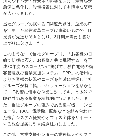
油高やドル安・株安等の影響を受けて景況感が
急速に悪化し、設備投資に対しても慎重な姿勢
が広がりました。
当社グループの属するIT関連業界は、企業のIT
を活用した経営改革ニーズは底堅いものの、IT
投資が先送り傾向となり、3月期末需要も盛り
上がりに欠けました。
このような中で当社グループは、「お客様の目
線で信頼に応え、お客様と共に飛躍する」を平
成20年度のスローガンに掲げて、独自開発の顧
客管理及び営業支援システム「SPR」の活用に
よりお客様の状況やニーズを的確に把握し当社
グループが持つ幅広いソリューションを活かし
て、IT投資に慎重な企業に対しても、具体的で
即効性のある提案を積極的に行いました。ま
た、当社グループの強みである複写機、コンピ
ュータ、FAX、電話機、回線などを組み合わせ
た複合システム提案やオフィス全体をサポート
する総合提案に引き続き注力しました。
この他、営業支援センターの業務拡大やシステ