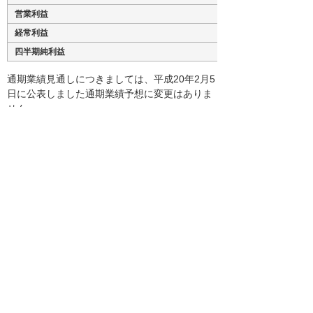
営業利益
経常利益
四半期純利益
通期業績見通しにつきましては、平成20年2月5
日に公表しました通期業績予想に変更はありま
せん。
※その他詳細資料につきましては、弊社ホーム
ページに掲載いたしますのでご覧ください。
http://www.otsuka-shokai.co.jp/ir
ナビゲーションメニュー
プレスリリース
2026年
2025年