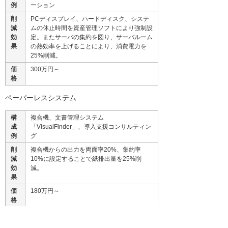
例
ーション
削
PCディスプレイ、ハードディスク、システ
減
ムの休止時間を資産管理ソフトにより強制設
効
定。またサーバの集約を図り、サーバルーム
果
の熱効率を上げることにより、消費電力を
25%削減。
価
300万円～
格
ペーパーレスシステム
構
複合機、文書管理システム
成
「VisualFinder」、導入支援コンサルティン
例
グ
削
複合機からの出力を両面率20%、集約率
減
10%に設定することで紙排出量を25%削
効
減。
果
価
180万円～
格
廃棄物管理ソリューション