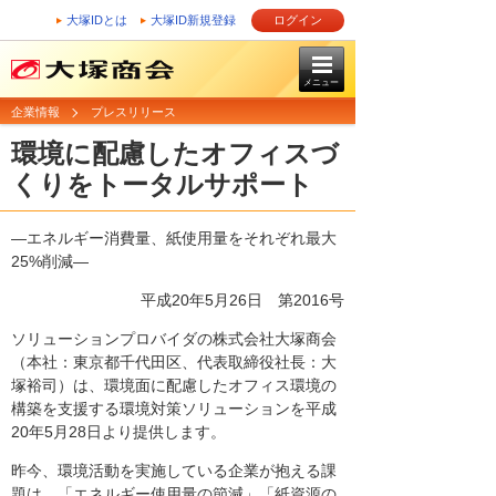
大塚IDとは
大塚ID新規登録
ログイン
メニュー
企業情報
プレスリリース
環境に配慮したオフィスづ
くりをトータルサポート
―エネルギー消費量、紙使用量をそれぞれ最大
25%削減―
平成20年5月26日
第2016号
ソリューションプロバイダの株式会社大塚商会
（本社：東京都千代田区、代表取締役社長：大
塚裕司）は、環境面に配慮したオフィス環境の
構築を支援する環境対策ソリューションを平成
20年5月28日より提供します。
昨今、環境活動を実施している企業が抱える課
題は、「エネルギー使用量の節減」「紙資源の