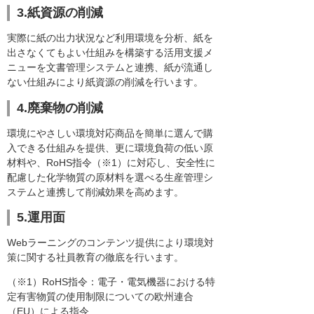
3.紙資源の削減
実際に紙の出力状況など利用環境を分析、紙を
出さなくてもよい仕組みを構築する活用支援メ
ニューを文書管理システムと連携、紙が流通し
ない仕組みにより紙資源の削減を行います。
4.廃棄物の削減
環境にやさしい環境対応商品を簡単に選んで購
入できる仕組みを提供、更に環境負荷の低い原
材料や、RoHS指令（※1）に対応し、安全性に
配慮した化学物質の原材料を選べる生産管理シ
ステムと連携して削減効果を高めます。
5.運用面
Webラーニングのコンテンツ提供により環境対
策に関する社員教育の徹底を行います。
（※1）RoHS指令：電子・電気機器における特
定有害物質の使用制限についての欧州連合
（EU）による指令