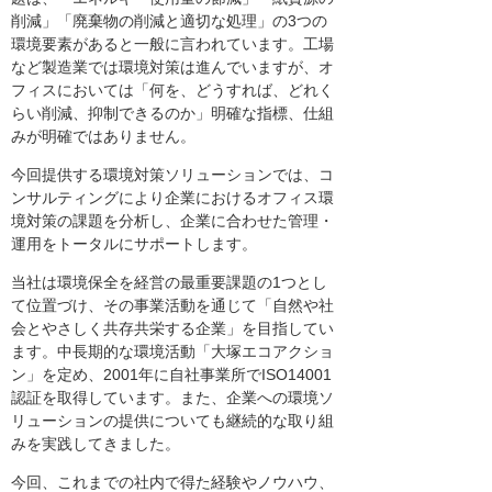
削減」「廃棄物の削減と適切な処理」の3つの
環境要素があると一般に言われています。工場
など製造業では環境対策は進んでいますが、オ
フィスにおいては「何を、どうすれば、どれく
らい削減、抑制できるのか」明確な指標、仕組
みが明確ではありません。
今回提供する環境対策ソリューションでは、コ
ンサルティングにより企業におけるオフィス環
境対策の課題を分析し、企業に合わせた管理・
運用をトータルにサポートします。
当社は環境保全を経営の最重要課題の1つとし
て位置づけ、その事業活動を通じて「自然や社
会とやさしく共存共栄する企業」を目指してい
ます。中長期的な環境活動「大塚エコアクショ
ン」を定め、2001年に自社事業所でISO14001
認証を取得しています。また、企業への環境ソ
リューションの提供についても継続的な取り組
みを実践してきました。
今回、これまでの社内で得た経験やノウハウ、