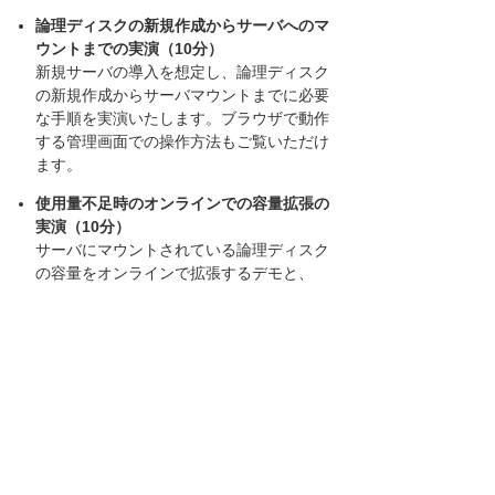
論理ディスクの新規作成からサーバへのマ
ウントまでの実演（10分）
新規サーバの導入を想定し、論理ディスク
の新規作成からサーバマウントまでに必要
な手順を実演いたします。ブラウザで動作
する管理画面での操作方法もご覧いただけ
ます。
使用量不足時のオンラインでの容量拡張の
実演（10分）
サーバにマウントされている論理ディスク
の容量をオンラインで拡張するデモと、
RAID装置にハードディスク増設をオンライ
ンで実施するデモンストレーションをご覧
いただけます。
ストレージ機能によるコピー作成の実演と
バックアップ運用への適用用法（10分）
EVAによるデータコピーの作成の実演と、バ
ックアップ運用への適用方法について解説
します。