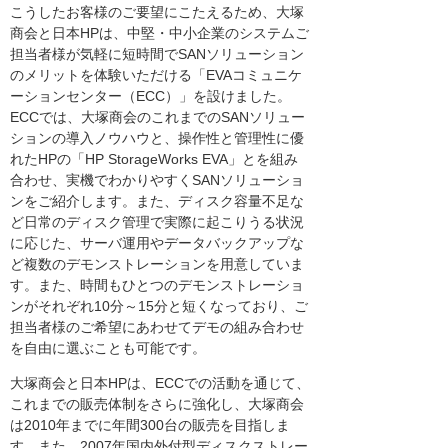
こうしたお客様のご要望にこたえるため、大塚
商会と日本HPは、中堅・中小企業のシステムご
担当者様が気軽に短時間でSANソリューション
のメリットを体験いただける「EVAコミュニケ
ーションセンター（ECC）」を設けました。
ECCでは、大塚商会のこれまでのSANソリュー
ションの導入ノウハウと、操作性と管理性に優
れたHPの「HP StorageWorks EVA」とを組み
合わせ、実機でわかりやすくSANソリューショ
ンをご紹介します。また、ディスク容量不足な
ど日常のディスク管理で実際に起こりうる状況
に応じた、サーバ運用やデータバックアップな
ど複数のデモンストレーションを用意していま
す。また、時間もひとつのデモンストレーショ
ンがそれぞれ10分～15分と短くなっており、ご
担当者様のご希望にあわせてデモの組み合わせ
を自由に選ぶことも可能です。
大塚商会と日本HPは、ECCでの活動を通じて、
これまでの販売体制をさらに強化し、大塚商会
は2010年までに年間300台の販売を目指しま
す。また、2007年国内外付型ディスクストレー