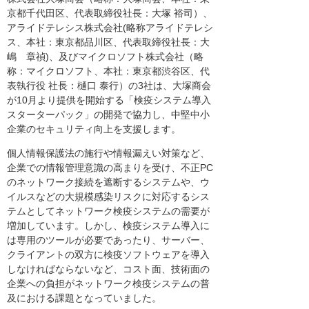
京都千代田区、代表取締役社長：大塚 裕司）、
アライドテレシス株式会社(略称アライドテレシ
ス、本社：東京都品川区、代表取締役社長：大
嶋 章禎)、及びマイクロソフト株式会社（略
称：マイクロソフト、本社：東京都渋谷区、代
表執行役 社長：樋口 泰行）の3社は、大塚商会
が10月より提供を開始する「検疫システム導入
スターターパック」の開発で協力し、中堅中小
企業のセキュリティ向上を支援します。
個人情報保護法の施行や情報漏えい対策など、
企業での情報管理意識の高まりを受け、不正PC
のネットワーク接続を遮断するシステムや、ウ
イルスなどの大規模感染リスクに対応するシス
テムとしてネットワーク検疫システムの需要が
増加しています。しかし、検疫システム導入に
は専用のツールが必要であったり、サーバー、
クライアントの双方に検疫ソフトウェアを導入
しなければならないなど、コスト面、技術面の
企業への負担がネットワーク検疫システムの普
及における課題となっていました。