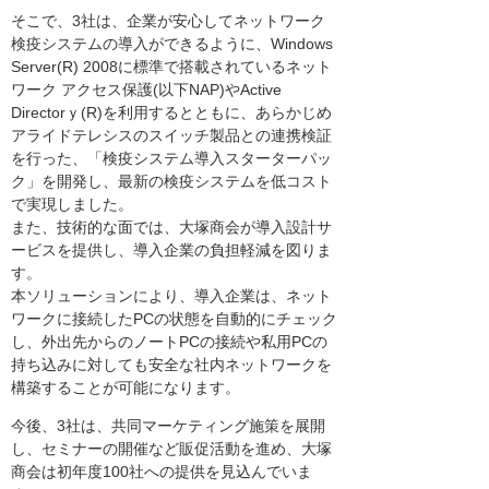
そこで、3社は、企業が安心してネットワーク
検疫システムの導入ができるように、Windows
Server(R) 2008に標準で搭載されているネット
ワーク アクセス保護(以下NAP)やActive
Directorｙ(R)を利用するとともに、あらかじめ
アライドテレシスのスイッチ製品との連携検証
を行った、「検疫システム導入スターターパッ
ク」を開発し、最新の検疫システムを低コスト
で実現しました。
また、技術的な面では、大塚商会が導入設計サ
ービスを提供し、導入企業の負担軽減を図りま
す。
本ソリューションにより、導入企業は、ネット
ワークに接続したPCの状態を自動的にチェック
し、外出先からのノートPCの接続や私用PCの
持ち込みに対しても安全な社内ネットワークを
構築することが可能になります。
今後、3社は、共同マーケティング施策を展開
し、セミナーの開催など販促活動を進め、大塚
商会は初年度100社への提供を見込んでいま