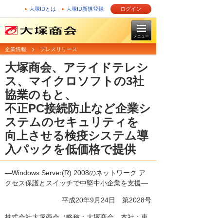
大塚IDとは
大塚ID新規登録
ログイン
メニュー
企業情報
プレスリリース
大塚商会、アライドテレシ
ス、マイクロソフトの3社
協業のもと、
不正PC接続防止など企業シ
ステムのセキュリティを
向上させる検疫システム導
入パックを低価格で提供
―Windows Server(R) 2008のネットワーク ア
クセス保護とスイッチで中堅中小企業を支援―
平成20年9月24日
第2028号
株式会社大塚商会（略称：大塚商会、本社：東