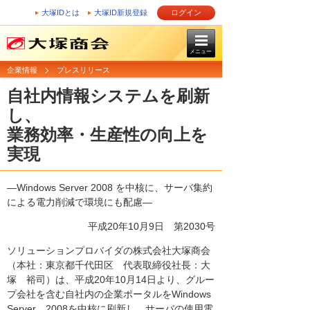
大塚IDとは
大塚ID新規登録
ログイン
メニュー
企業情報
プレスリリース
自社内情報システムを刷新
し、
業務効率・生産性の向上を
実現
―Windows Server 2008 を中核に、サーバ集約
による電力削減で環境にも配慮―
平成20年10月9日
第2030号
ソリューションプロバイダの株式会社大塚商会
（本社：東京都千代田区 代表取締役社長：大
塚 裕司）は、平成20年10月14日より、グルー
プ会社を含む自社内の企業ポータルをWindows
Server 2008を中核に刷新し、サーバの使用電