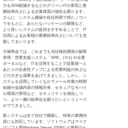
力を20%削減するなどのグリーンITの実現と業
務効率向上による企業体質の強化を図ります。
さらに、システム構築や自社利用で得たノウハ
ウをもとに、あらたなパッケージの開発など、
より良いシステムの提供をすすめることで、IT
活用によるお客様の業務効率向上についても支
援してまいります。
大塚商会では、これまでも当社独自開発の顧客
管理・営業支援システム「SPR」(※1) や企業
ポータルなど、ITを活用することで従業員一人
あたりの生産性アップによる営業利益の向上な
どの大きな成果をあげてきました。しかし、シ
ステムを活用していくなかでメール作業の時間
短縮や会議内容の情報共有、セキュアなモバイ
ル環境の実現など、セキュリティを強化しつ
つ、より一層の効率化を図りたいというニーズ
がでてきました。
新システムは全て自社で構築し、特有の業務内
容にも対応しています。ソフトウェアはマイク
ロソフト製Windows Server 2008など最新のも