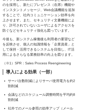
のを採用し、新たにプレゼンス（在席）機能や
インスタントメッセージ、Web会議機能を追加
することで、社内コミュニケーション効率を向
上させます。また、セキュリティ文書機能によ
り、許可されていないユーザによるアクセスを
防ぐなどセキュリティ強化も図っています。
今後も、新システム稼働後も利用者の要望など
を反映させ、個人の知識情報を「企業資産」と
して保持・活用できるシステムを目指し、IT活
用によるさらなる業務効率の向上を図ります。
（※1）SPR：Sales Process Reengineering
導入による効果（一部）
サーバ台数削減によりサーバ使用電力を約2
割削減
会議などのスケジュール調整時間を平均約8
割削減
社外でのメール参照の効率アップ（メール