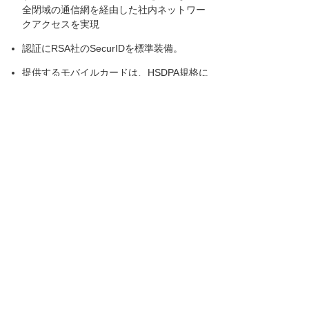
全閉域の通信網を経由した社内ネットワー
クアクセスを実現
認証にRSA社のSecurIDを標準装備。
提供するモバイルカードは、HSDPA規格に
より下り最大7.2Mbpsもしくは3.6Mbpsのデ
ータ通信が可能。
「O-CNET AIR TUBE」価格
端末機器+通信料+ライセンス料 6,700
円/ID（初期登録費 3,000円/ID）
最小契約ID数 5ID
※別途、大塚商会提供のVPNサービスが必要で
す。
販売開始記念キャンペーン
O-CNET マルチアクセスソリューションの販売
開始を記念して、O-CNET AIR GATE の登録料
『IDあたり \2,000-』 を無料。 O-CNET AIR