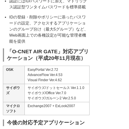
認証にはID/パスワードに加え、マトリック
ス認証型ワンタイムパスワードを標準搭載
IDの登録・削除やポリシーに添ったパスワ
ードの設定、アクセスするアプリケーショ
ンのグループ分け（最大5グループ）など、
Web画面上での各種設定が可能な管理者機
能を提供
「O-CNET AIR GATE」対応アプリ
ケーション（平成20年11月現在）
OSK
EasyPortal Ver.2.72
AdvanceFlow Ver.4.53
Visual Finder Ver.4.62
サイボウ
サイボウズ/ドットセールス Ver.1.1.0
ズ
サイボウズ/Office Ver.7.0
サイボウズ/ガルーン2 Ver.2.5.0
マイクロ
Exchange2007 + ExLook2007
ソフト
今後の対応予定アプリケーション