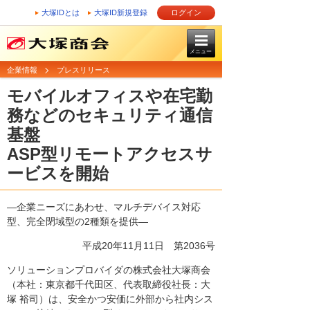
大塚IDとは
大塚ID新規登録
ログイン
メニュー
企業情報
プレスリリース
モバイルオフィスや在宅勤
務などのセキュリティ通信
基盤
ASP型リモートアクセスサ
ービスを開始
―企業ニーズにあわせ、マルチデバイス対応
型、完全閉域型の2種類を提供―
平成20年11月11日
第2036号
ソリューションプロバイダの株式会社大塚商会
（本社：東京都千代田区、代表取締役社長：大
塚 裕司）は、安全かつ安価に外部から社内シス