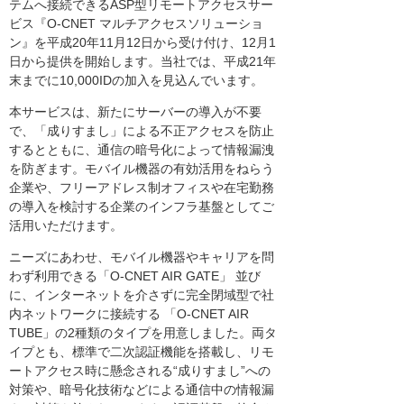
テムへ接続できるASP型リモートアクセスサー
ビス『O-CNET マルチアクセスソリューショ
ン』を平成20年11月12日から受け付け、12月1
日から提供を開始します。当社では、平成21年
末までに10,000IDの加入を見込んでいます。
本サービスは、新たにサーバーの導入が不要
で、「成りすまし」による不正アクセスを防止
するとともに、通信の暗号化によって情報漏洩
を防ぎます。モバイル機器の有効活用をねらう
企業や、フリーアドレス制オフィスや在宅勤務
の導入を検討する企業のインフラ基盤としてご
活用いただけます。
ニーズにあわせ、モバイル機器やキャリアを問
わず利用できる「O-CNET AIR GATE」 並び
に、インターネットを介さずに完全閉域型で社
内ネットワークに接続する 「O-CNET AIR
TUBE」の2種類のタイプを用意しました。両タ
イプとも、標準で二次認証機能を搭載し、リモ
ートアクセス時に懸念される“成りすまし”への
対策や、暗号化技術などによる通信中の情報漏