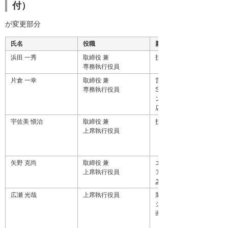
付）
が変更部分
氏名
役職
新担当
浜田 一秀
取締役 兼
技術本部長
専務執行役員
片倉 一幸
取締役 兼
営業副本部長、システム
専務執行役員
SI部門・CAD部門）、マ
ング副本部長、αWeb事
店担当
宇佐美 愼治
取締役 兼
技術本部長代理
上席執行役員
矢野 克尚
取締役 兼
エリア統括補佐（エリア
上席執行役員
アシステム部門）、エリ
エリアプロモーション部
広瀬 光哉
上席執行役員
業種SI部門長、地域・業
ション推進部長、マーケ
画部長、