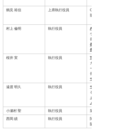
鶴見 裕信
上席執行役員
CAD部門長、CADプロモ
部長
村上 倫明
執行役員
APソリューション部門長
ケーションソリューショ
長、
長
、
長
、NSIセンター長
桜井 実
執行役員
TCソリューション部門長
カルソリューションセン
ービスセンター長、ODT
長、αWebサポート部長、
サポート部担当
遠渡 明久
執行役員
サポートセンター部門長
るコールセンター長、
ョンセンター長
メントサービスセンター
小瀬村 聖
執行役員
業種SI部門長補佐、
西岡 績
執行役員
関西支社長補佐、
阪南営業部長