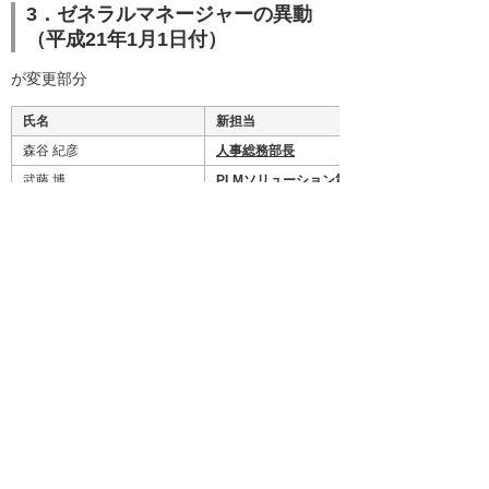
3．ゼネラルマネージャーの異動
（平成21年1月1日付）
が変更部分
氏名
新担当
森谷 紀彦
人事総務部長
武藤 博
PLMソリューション第一営業部長
ューション第二営業部長
長坂 英夫
ビジネスパートナー事業部
東日本営業部長
、MRO特販営業部長
広瀬 弘文
生産効率推進部長
森山 幸洋
営業支援センター長
石川 則一
エリアプロモーション部長
清野 憲秀
多摩営業部長
参考資料
平成21年1月1日付組織図
（PDF）[16KB]